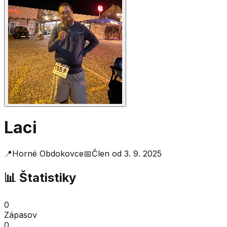
Laci
📍
Horné Obdokovce
📅
Člen od
3. 9. 2025
📊 Štatistiky
0
Zápasov
0