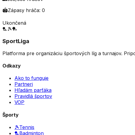
🏟️
Zápasy hráča:
0
Ukončená
🏸
🎾
🏓
SportLiga
Platforma pre organizáciu športových líg a turnajov. Prip
Odkazy
Ako to funguje
Partneri
Hľadám parťáka
Pravidlá športov
VOP
Športy
🎾
Tennis
🏸
Badminton