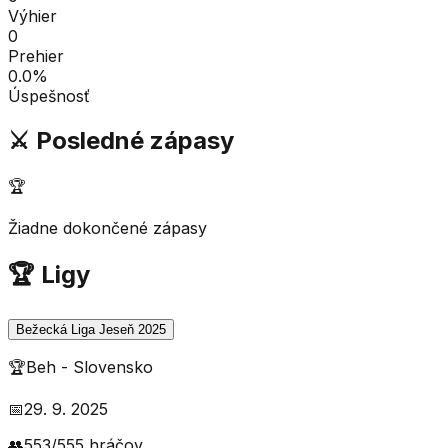
Výhier
0
Prehier
0.0
%
Úspešnosť
⚔️ Posledné zápasy
🏆
Žiadne dokončené zápasy
🏆 Ligy
Bežecká Liga Jeseň 2025
🏆
Beh
-
Slovensko
📅
29. 9. 2025
👥
553
/
555
hráčov