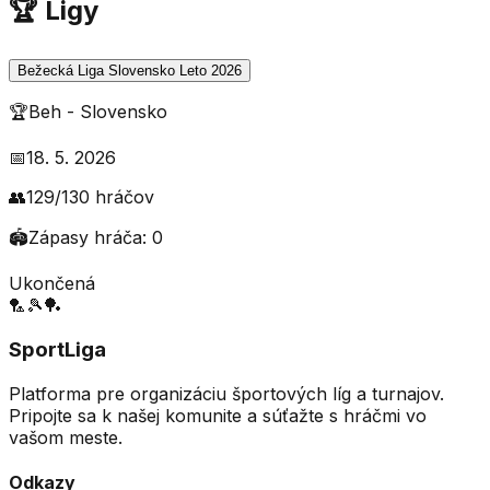
🏆 Ligy
Bežecká Liga Slovensko Leto 2026
🏆
Beh
-
Slovensko
📅
18. 5. 2026
👥
129
/
130
hráčov
🏟️
Zápasy hráča:
0
Ukončená
🏸
🎾
🏓
SportLiga
Platforma pre organizáciu športových líg a turnajov.
Pripojte sa k našej komunite a súťažte s hráčmi vo
vašom meste.
Odkazy