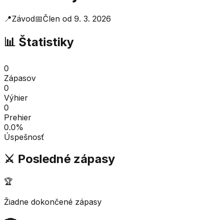
📍
Závod
📅
Člen od
9. 3. 2026
📊 Štatistiky
0
Zápasov
0
Výhier
0
Prehier
0.0
%
Úspešnosť
⚔️ Posledné zápasy
🏆
Žiadne dokončené zápasy