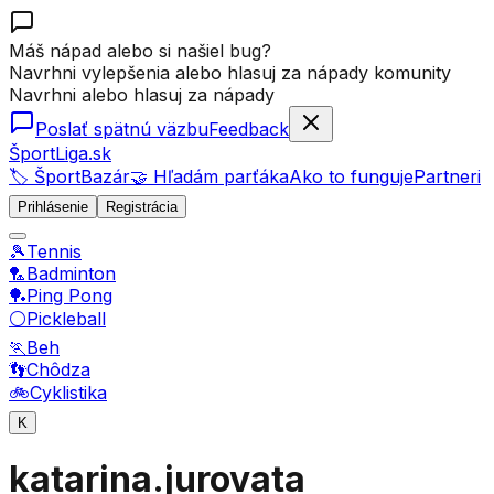
Máš nápad alebo si našiel bug?
Navrhni vylepšenia alebo hlasuj za nápady komunity
Navrhni alebo hlasuj za nápady
Poslať spätnú väzbu
Feedback
ŠportLiga.sk
🏷️ ŠportBazár
🤝 Hľadám parťáka
Ako to funguje
Partneri
Prihlásenie
Registrácia
🎾
Tennis
🏸
Badminton
🏓
Ping Pong
⚪
Pickleball
🏃
Beh
👣
Chôdza
🚲
Cyklistika
K
katarina.jurovata