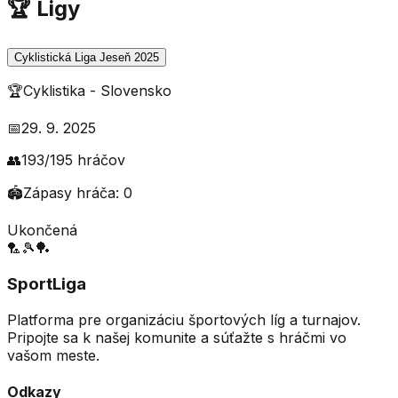
🏆 Ligy
Cyklistická Liga Jeseň 2025
🏆
Cyklistika
-
Slovensko
📅
29. 9. 2025
👥
193
/
195
hráčov
🏟️
Zápasy hráča:
0
Ukončená
🏸
🎾
🏓
SportLiga
Platforma pre organizáciu športových líg a turnajov.
Pripojte sa k našej komunite a súťažte s hráčmi vo
vašom meste.
Odkazy