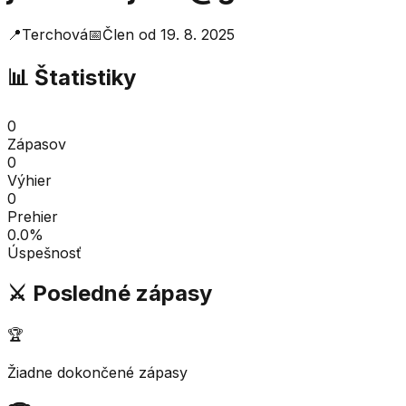
📍
Terchová
📅
Člen od
19. 8. 2025
📊 Štatistiky
0
Zápasov
0
Výhier
0
Prehier
0.0
%
Úspešnosť
⚔️ Posledné zápasy
🏆
Žiadne dokončené zápasy