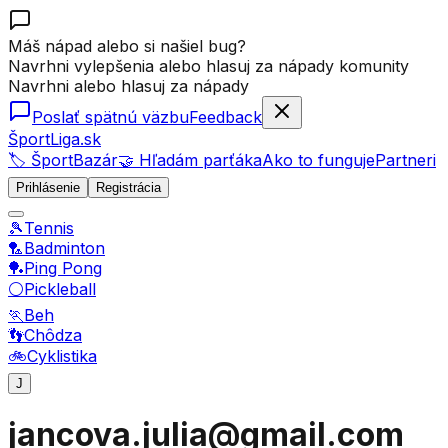
Máš nápad alebo si našiel bug?
Navrhni vylepšenia alebo hlasuj za nápady komunity
Navrhni alebo hlasuj za nápady
Poslať spätnú väzbu
Feedback
ŠportLiga.sk
🏷️ ŠportBazár
🤝 Hľadám parťáka
Ako to funguje
Partneri
Prihlásenie
Registrácia
🎾
Tennis
🏸
Badminton
🏓
Ping Pong
⚪
Pickleball
🏃
Beh
👣
Chôdza
🚲
Cyklistika
J
jancova.julia@gmail.com