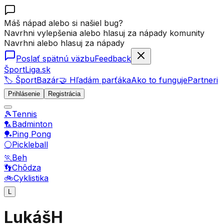
Máš nápad alebo si našiel bug?
Navrhni vylepšenia alebo hlasuj za nápady komunity
Navrhni alebo hlasuj za nápady
Poslať spätnú väzbu
Feedback
ŠportLiga.sk
🏷️ ŠportBazár
🤝 Hľadám parťáka
Ako to funguje
Partneri
Prihlásenie
Registrácia
🎾
Tennis
🏸
Badminton
🏓
Ping Pong
⚪
Pickleball
🏃
Beh
👣
Chôdza
🚲
Cyklistika
L
LukášH