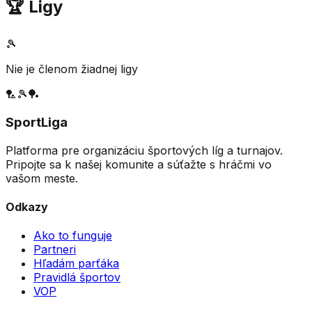
🏆 Ligy
🎾
Nie je členom žiadnej ligy
🏸
🎾
🏓
SportLiga
Platforma pre organizáciu športových líg a turnajov.
Pripojte sa k našej komunite a súťažte s hráčmi vo
vašom meste.
Odkazy
Ako to funguje
Partneri
Hľadám parťáka
Pravidlá športov
VOP