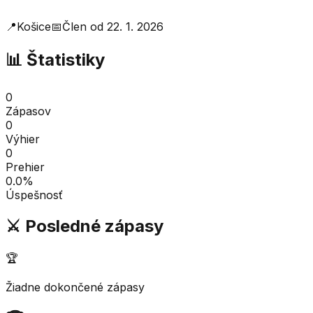
📍
Košice
📅
Člen od
22. 1. 2026
📊 Štatistiky
0
Zápasov
0
Výhier
0
Prehier
0.0
%
Úspešnosť
⚔️ Posledné zápasy
🏆
Žiadne dokončené zápasy