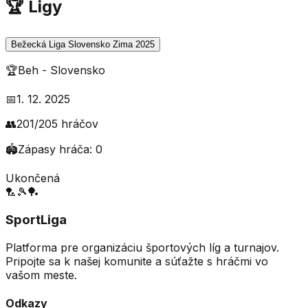
🏆 Ligy
Bežecká Liga Slovensko Zima 2025
🏆
Beh
-
Slovensko
📅
1. 12. 2025
👥
201
/
205
hráčov
🏟️
Zápasy hráča:
0
Ukončená
🏸
🎾
🏓
SportLiga
Platforma pre organizáciu športových líg a turnajov.
Pripojte sa k našej komunite a súťažte s hráčmi vo
vašom meste.
Odkazy