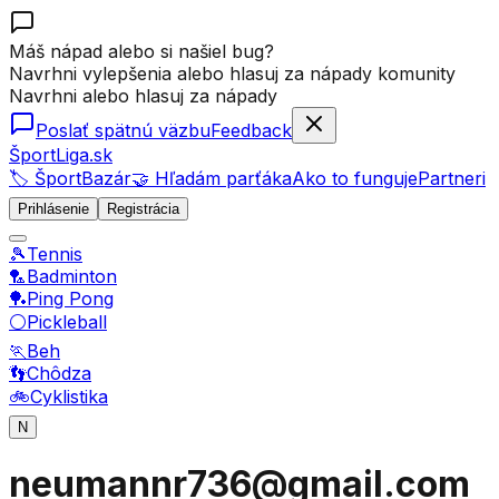
Máš nápad alebo si našiel bug?
Navrhni vylepšenia alebo hlasuj za nápady komunity
Navrhni alebo hlasuj za nápady
Poslať spätnú väzbu
Feedback
ŠportLiga.sk
🏷️ ŠportBazár
🤝 Hľadám parťáka
Ako to funguje
Partneri
Prihlásenie
Registrácia
🎾
Tennis
🏸
Badminton
🏓
Ping Pong
⚪
Pickleball
🏃
Beh
👣
Chôdza
🚲
Cyklistika
N
neumannr736@gmail.com