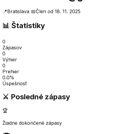
📍
Bratislava
📅
Člen od
18. 11. 2025
📊 Štatistiky
0
Zápasov
0
Výhier
0
Prehier
0.0
%
Úspešnosť
⚔️ Posledné zápasy
🏆
Žiadne dokončené zápasy