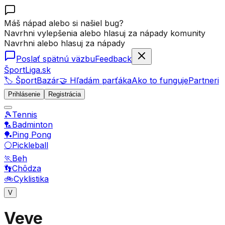
Máš nápad alebo si našiel bug?
Navrhni vylepšenia alebo hlasuj za nápady komunity
Navrhni alebo hlasuj za nápady
Poslať spätnú väzbu
Feedback
ŠportLiga.sk
🏷️ ŠportBazár
🤝 Hľadám parťáka
Ako to funguje
Partneri
Prihlásenie
Registrácia
🎾
Tennis
🏸
Badminton
🏓
Ping Pong
⚪
Pickleball
🏃
Beh
👣
Chôdza
🚲
Cyklistika
V
Veve