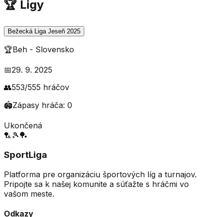
🏆 Ligy
Bežecká Liga Jeseň 2025
🏆
Beh
-
Slovensko
📅
29. 9. 2025
👥
553
/
555
hráčov
🏟️
Zápasy hráča:
0
Ukončená
🏸
🎾
🏓
SportLiga
Platforma pre organizáciu športových líg a turnajov.
Pripojte sa k našej komunite a súťažte s hráčmi vo
vašom meste.
Odkazy