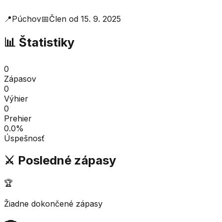
📍
Púchov
📅
Člen od
15. 9. 2025
📊 Štatistiky
0
Zápasov
0
Výhier
0
Prehier
0.0
%
Úspešnosť
⚔️ Posledné zápasy
🏆
Žiadne dokončené zápasy