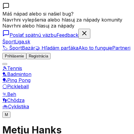
Máš nápad alebo si našiel bug?
Navrhni vylepšenia alebo hlasuj za nápady komunity
Navrhni alebo hlasuj za nápady
Poslať spätnú väzbu
Feedback
ŠportLiga.sk
🏷️ ŠportBazár
🤝 Hľadám parťáka
Ako to funguje
Partneri
Prihlásenie
Registrácia
🎾
Tennis
🏸
Badminton
🏓
Ping Pong
⚪
Pickleball
🏃
Beh
👣
Chôdza
🚲
Cyklistika
M
Metju Hanks