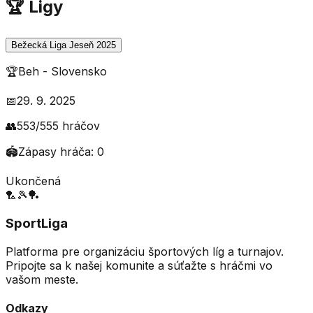
🏆 Ligy
Bežecká Liga Jeseň 2025
🏆
Beh
-
Slovensko
📅
29. 9. 2025
👥
553
/
555
hráčov
🏟️
Zápasy hráča:
0
Ukončená
🏸
🎾
🏓
SportLiga
Platforma pre organizáciu športových líg a turnajov.
Pripojte sa k našej komunite a súťažte s hráčmi vo
vašom meste.
Odkazy