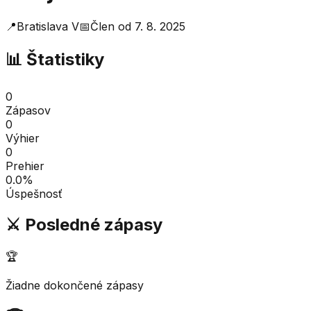
📍
Bratislava V
📅
Člen od
7. 8. 2025
📊 Štatistiky
0
Zápasov
0
Výhier
0
Prehier
0.0
%
Úspešnosť
⚔️ Posledné zápasy
🏆
Žiadne dokončené zápasy