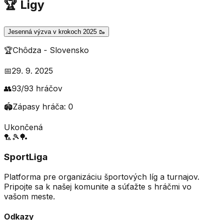
🏆 Ligy
Jesenná výzva v krokoch 2025 🥾
🏆
Chôdza
-
Slovensko
📅
29. 9. 2025
👥
93
/
93
hráčov
🏟️
Zápasy hráča:
0
Ukončená
🏸
🎾
🏓
SportLiga
Platforma pre organizáciu športových líg a turnajov.
Pripojte sa k našej komunite a súťažte s hráčmi vo
vašom meste.
Odkazy