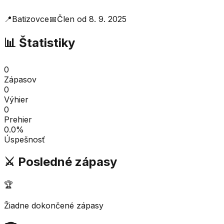
📍
Batizovce
📅
Člen od
8. 9. 2025
📊 Štatistiky
0
Zápasov
0
Výhier
0
Prehier
0.0
%
Úspešnosť
⚔️ Posledné zápasy
🏆
Žiadne dokončené zápasy