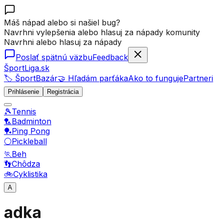
Máš nápad alebo si našiel bug?
Navrhni vylepšenia alebo hlasuj za nápady komunity
Navrhni alebo hlasuj za nápady
Poslať spätnú väzbu
Feedback
ŠportLiga.sk
🏷️ ŠportBazár
🤝 Hľadám parťáka
Ako to funguje
Partneri
Prihlásenie
Registrácia
🎾
Tennis
🏸
Badminton
🏓
Ping Pong
⚪
Pickleball
🏃
Beh
👣
Chôdza
🚲
Cyklistika
A
adka