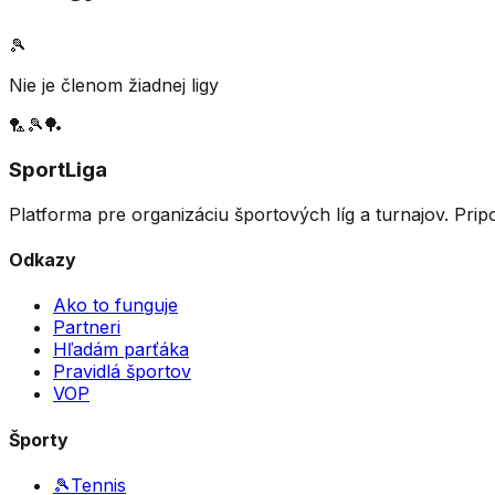
🎾
Nie je členom žiadnej ligy
🏸
🎾
🏓
SportLiga
Platforma pre organizáciu športových líg a turnajov. Prip
Odkazy
Ako to funguje
Partneri
Hľadám parťáka
Pravidlá športov
VOP
Športy
🎾
Tennis