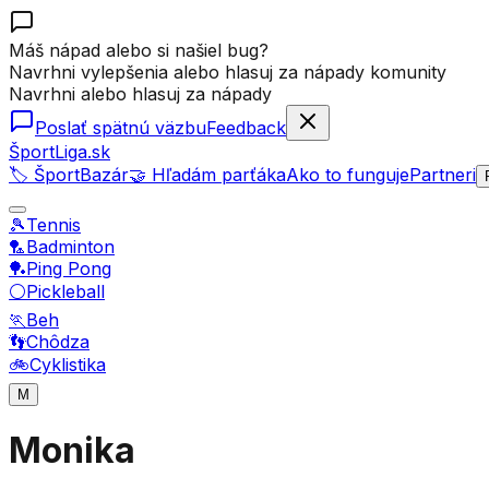
Máš nápad alebo si našiel bug?
Navrhni vylepšenia alebo hlasuj za nápady komunity
Navrhni alebo hlasuj za nápady
Poslať spätnú väzbu
Feedback
ŠportLiga.sk
🏷️ ŠportBazár
🤝 Hľadám parťáka
Ako to funguje
Partneri
🎾
Tennis
🏸
Badminton
🏓
Ping Pong
⚪
Pickleball
🏃
Beh
👣
Chôdza
🚲
Cyklistika
M
Monika