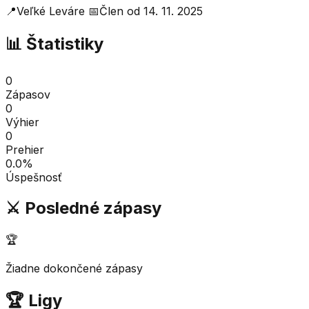
📍
Veľké Leváre
📅
Člen od
14. 11. 2025
📊 Štatistiky
0
Zápasov
0
Výhier
0
Prehier
0.0
%
Úspešnosť
⚔️ Posledné zápasy
🏆
Žiadne dokončené zápasy
🏆 Ligy