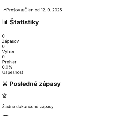
📍
Prešov
📅
Člen od
12. 9. 2025
📊 Štatistiky
0
Zápasov
0
Výhier
0
Prehier
0.0
%
Úspešnosť
⚔️ Posledné zápasy
🏆
Žiadne dokončené zápasy