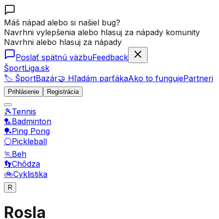
Máš nápad alebo si našiel bug?
Navrhni vylepšenia alebo hlasuj za nápady komunity
Navrhni alebo hlasuj za nápady
Poslať spätnú väzbu
Feedback
ŠportLiga.sk
🏷️ ŠportBazár
🤝 Hľadám parťáka
Ako to funguje
Partneri
Prihlásenie
Registrácia
🎾
Tennis
🏸
Badminton
🏓
Ping Pong
⚪
Pickleball
🏃
Beh
👣
Chôdza
🚲
Cyklistika
R
Rosla