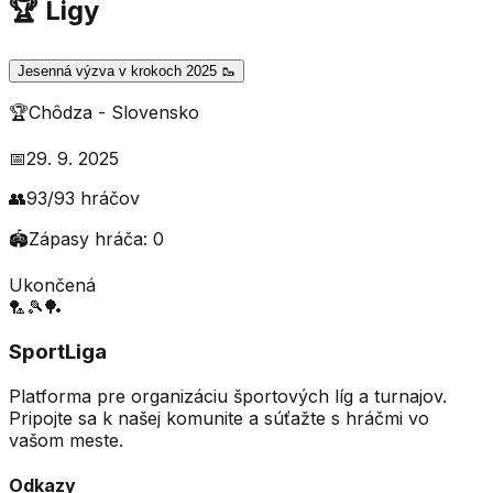
🏆 Ligy
Jesenná výzva v krokoch 2025 🥾
🏆
Chôdza
-
Slovensko
📅
29. 9. 2025
👥
93
/
93
hráčov
🏟️
Zápasy hráča:
0
Ukončená
🏸
🎾
🏓
SportLiga
Platforma pre organizáciu športových líg a turnajov.
Pripojte sa k našej komunite a súťažte s hráčmi vo
vašom meste.
Odkazy