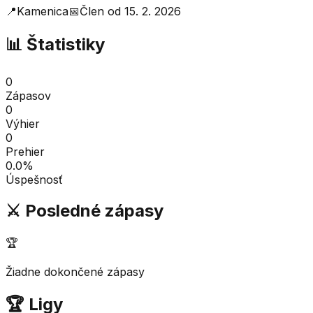
📍
Kamenica
📅
Člen od
15. 2. 2026
📊 Štatistiky
0
Zápasov
0
Výhier
0
Prehier
0.0
%
Úspešnosť
⚔️ Posledné zápasy
🏆
Žiadne dokončené zápasy
🏆 Ligy