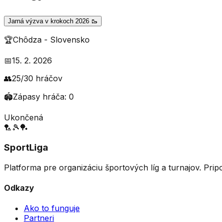
Jarná výzva v krokoch 2026 🥾
🏆
Chôdza
-
Slovensko
📅
15. 2. 2026
👥
25
/
30
hráčov
🏟️
Zápasy hráča:
0
Ukončená
🏸
🎾
🏓
SportLiga
Platforma pre organizáciu športových líg a turnajov. Prip
Odkazy
Ako to funguje
Partneri