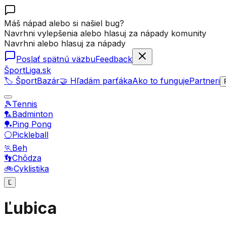
Máš nápad alebo si našiel bug?
Navrhni vylepšenia alebo hlasuj za nápady komunity
Navrhni alebo hlasuj za nápady
Poslať spätnú väzbu
Feedback
ŠportLiga.sk
🏷️ ŠportBazár
🤝 Hľadám parťáka
Ako to funguje
Partneri
🎾
Tennis
🏸
Badminton
🏓
Ping Pong
⚪
Pickleball
🏃
Beh
👣
Chôdza
🚲
Cyklistika
Ľ
Ľubica