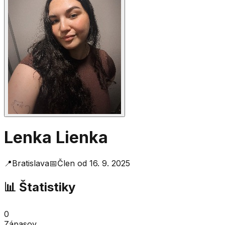
Lenka Lienka
📍
Bratislava
📅
Člen od
16. 9. 2025
📊 Štatistiky
0
Zápasov