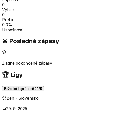
0
Výhier
0
Prehier
0.0
%
Úspešnosť
⚔️ Posledné zápasy
🏆
Žiadne dokončené zápasy
🏆 Ligy
Bežecká Liga Jeseň 2025
🏆
Beh
-
Slovensko
📅
29. 9. 2025