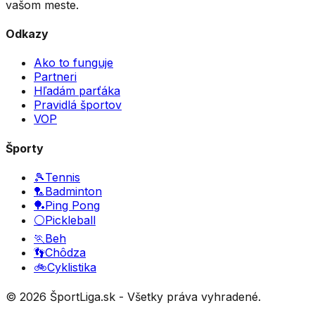
vašom meste.
Odkazy
Ako to funguje
Partneri
Hľadám parťáka
Pravidlá športov
VOP
Športy
🎾
Tennis
🏸
Badminton
🏓
Ping Pong
⚪
Pickleball
🏃
Beh
👣
Chôdza
🚲
Cyklistika
©
2026
ŠportLiga.sk - Všetky práva vyhradené.