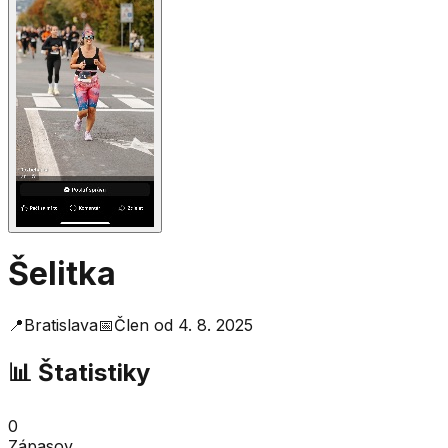
Šelitka
📍
Bratislava
📅
Člen od
4. 8. 2025
📊 Štatistiky
0
Zápasov