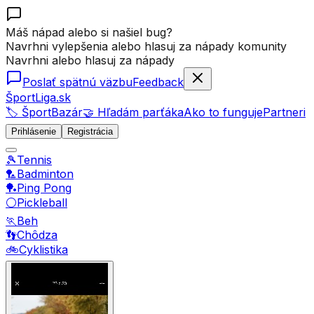
Máš nápad alebo si našiel bug?
Navrhni vylepšenia alebo hlasuj za nápady komunity
Navrhni alebo hlasuj za nápady
Poslať spätnú väzbu
Feedback
ŠportLiga.sk
🏷️ ŠportBazár
🤝 Hľadám parťáka
Ako to funguje
Partneri
Prihlásenie
Registrácia
🎾
Tennis
🏸
Badminton
🏓
Ping Pong
⚪
Pickleball
🏃
Beh
👣
Chôdza
🚲
Cyklistika