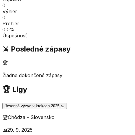
0
Výhier
0
Prehier
0.0
%
Úspešnosť
⚔️ Posledné zápasy
🏆
Žiadne dokončené zápasy
🏆 Ligy
Jesenná výzva v krokoch 2025 🥾
🏆
Chôdza
-
Slovensko
📅
29. 9. 2025