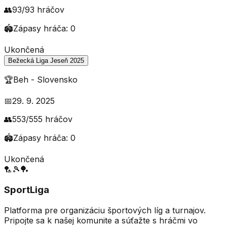
👥
93
/
93
hráčov
🏟️
Zápasy hráča:
0
Ukončená
Bežecká Liga Jeseň 2025
🏆
Beh
-
Slovensko
📅
29. 9. 2025
👥
553
/
555
hráčov
🏟️
Zápasy hráča:
0
Ukončená
🏸
🎾
🏓
SportLiga
Platforma pre organizáciu športových líg a turnajov.
Pripojte sa k našej komunite a súťažte s hráčmi vo