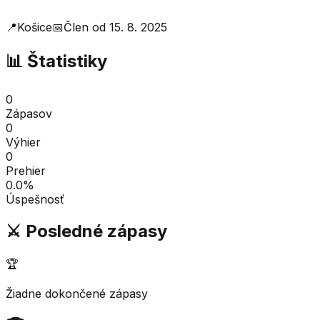
📍
Košice
📅
Člen od
15. 8. 2025
📊 Štatistiky
0
Zápasov
0
Výhier
0
Prehier
0.0
%
Úspešnosť
⚔️ Posledné zápasy
🏆
Žiadne dokončené zápasy