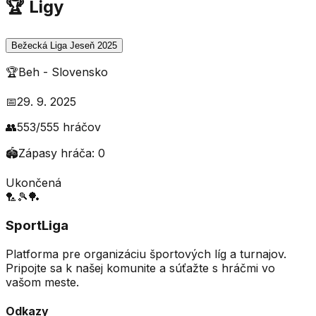
🏆 Ligy
Bežecká Liga Jeseň 2025
🏆
Beh
-
Slovensko
📅
29. 9. 2025
👥
553
/
555
hráčov
🏟️
Zápasy hráča:
0
Ukončená
🏸
🎾
🏓
SportLiga
Platforma pre organizáciu športových líg a turnajov.
Pripojte sa k našej komunite a súťažte s hráčmi vo
vašom meste.
Odkazy