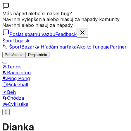
Máš nápad alebo si našiel bug?
Navrhni vylepšenia alebo hlasuj za nápady komunity
Navrhni alebo hlasuj za nápady
Poslať spätnú väzbu
Feedback
ŠportLiga.sk
🏷️ ŠportBazár
🤝 Hľadám parťáka
Ako to funguje
Partneri
Prihlásenie
Registrácia
🎾
Tennis
🏸
Badminton
🏓
Ping Pong
⚪
Pickleball
🏃
Beh
👣
Chôdza
🚲
Cyklistika
D
Dianka