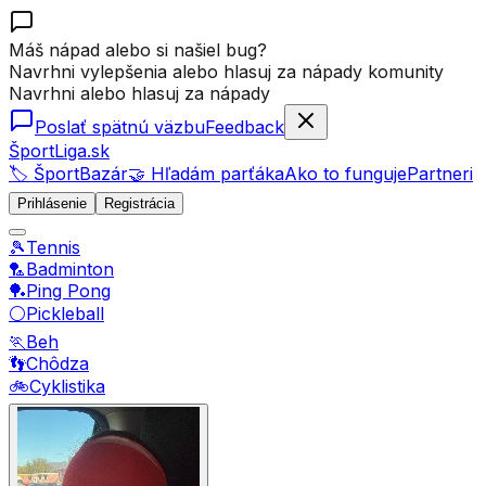
Máš nápad alebo si našiel bug?
Navrhni vylepšenia alebo hlasuj za nápady komunity
Navrhni alebo hlasuj za nápady
Poslať spätnú väzbu
Feedback
ŠportLiga.sk
🏷️ ŠportBazár
🤝 Hľadám parťáka
Ako to funguje
Partneri
Prihlásenie
Registrácia
🎾
Tennis
🏸
Badminton
🏓
Ping Pong
⚪
Pickleball
🏃
Beh
👣
Chôdza
🚲
Cyklistika