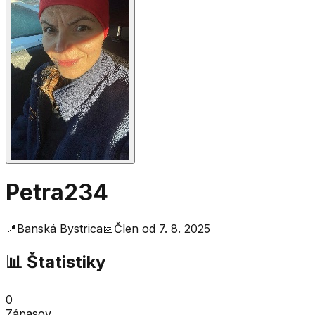
Petra234
📍
Banská Bystrica
📅
Člen od
7. 8. 2025
📊 Štatistiky
0
Zápasov