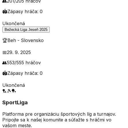
👥
201
/
205
hráčov
🏟️
Zápasy hráča:
0
Ukončená
Bežecká Liga Jeseň 2025
🏆
Beh
-
Slovensko
📅
29. 9. 2025
👥
553
/
555
hráčov
🏟️
Zápasy hráča:
0
Ukončená
🏸
🎾
🏓
SportLiga
Platforma pre organizáciu športových líg a turnajov.
Pripojte sa k našej komunite a súťažte s hráčmi vo
vašom meste.