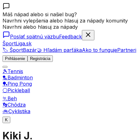
Máš nápad alebo si našiel bug?
Navrhni vylepšenia alebo hlasuj za nápady komunity
Navrhni alebo hlasuj za nápady
Poslať spätnú väzbu
Feedback
ŠportLiga.sk
🏷️ ŠportBazár
🤝 Hľadám parťáka
Ako to funguje
Partneri
Prihlásenie
Registrácia
🎾
Tennis
🏸
Badminton
🏓
Ping Pong
⚪
Pickleball
🏃
Beh
👣
Chôdza
🚲
Cyklistika
K
Kiki J.