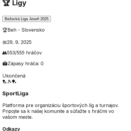
🏆 Ligy
Bežecká Liga Jeseň 2025
🏆
Beh
-
Slovensko
📅
29. 9. 2025
👥
553
/
555
hráčov
🏟️
Zápasy hráča:
0
Ukončená
🏸
🎾
🏓
SportLiga
Platforma pre organizáciu športových líg a turnajov.
Pripojte sa k našej komunite a súťažte s hráčmi vo
vašom meste.
Odkazy