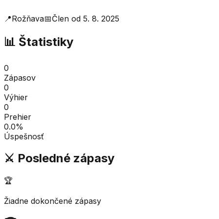
📍
Rožňava
📅
Člen od
5. 8. 2025
📊 Štatistiky
0
Zápasov
0
Výhier
0
Prehier
0.0
%
Úspešnosť
⚔️ Posledné zápasy
🏆
Žiadne dokončené zápasy