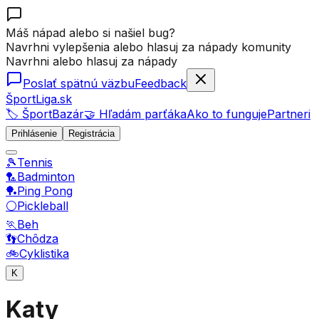
Máš nápad alebo si našiel bug?
Navrhni vylepšenia alebo hlasuj za nápady komunity
Navrhni alebo hlasuj za nápady
Poslať spätnú väzbu
Feedback
ŠportLiga.sk
🏷️ ŠportBazár
🤝 Hľadám parťáka
Ako to funguje
Partneri
Prihlásenie
Registrácia
🎾
Tennis
🏸
Badminton
🏓
Ping Pong
⚪
Pickleball
🏃
Beh
👣
Chôdza
🚲
Cyklistika
K
Katy