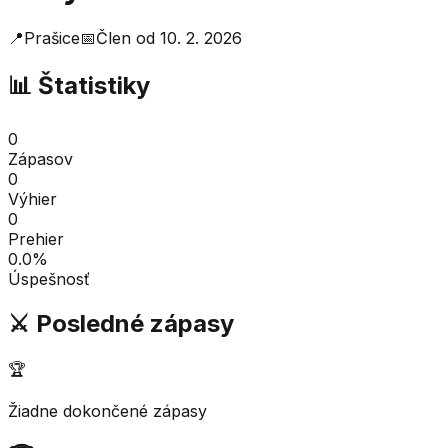
📍
Prašice
📅
Člen od
10. 2. 2026
📊 Štatistiky
0
Zápasov
0
Výhier
0
Prehier
0.0
%
Úspešnosť
⚔️ Posledné zápasy
🏆
Žiadne dokončené zápasy