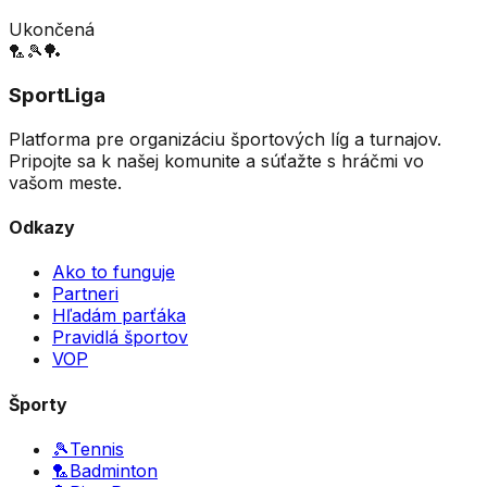
Ukončená
🏸
🎾
🏓
SportLiga
Platforma pre organizáciu športových líg a turnajov.
Pripojte sa k našej komunite a súťažte s hráčmi vo
vašom meste.
Odkazy
Ako to funguje
Partneri
Hľadám parťáka
Pravidlá športov
VOP
Športy
🎾
Tennis
🏸
Badminton