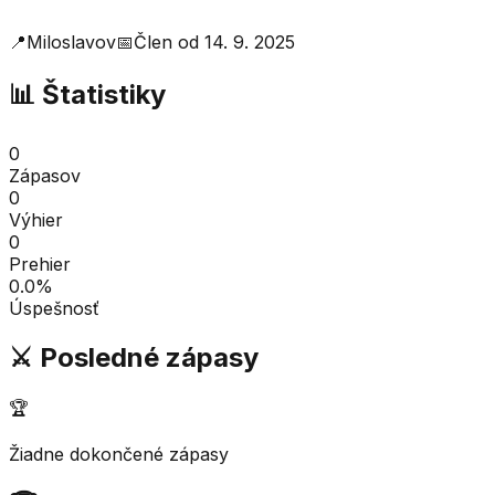
📍
Miloslavov
📅
Člen od
14. 9. 2025
📊 Štatistiky
0
Zápasov
0
Výhier
0
Prehier
0.0
%
Úspešnosť
⚔️ Posledné zápasy
🏆
Žiadne dokončené zápasy