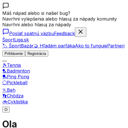
Máš nápad alebo si našiel bug?
Navrhni vylepšenia alebo hlasuj za nápady komunity
Navrhni alebo hlasuj za nápady
Poslať spätnú väzbu
Feedback
ŠportLiga.sk
🏷️ ŠportBazár
🤝 Hľadám parťáka
Ako to funguje
Partneri
Prihlásenie
Registrácia
🎾
Tennis
🏸
Badminton
🏓
Ping Pong
⚪
Pickleball
🏃
Beh
👣
Chôdza
🚲
Cyklistika
O
Ola