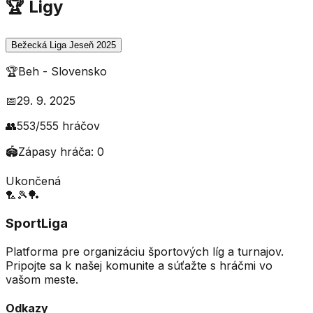
🏆 Ligy
Bežecká Liga Jeseň 2025
🏆
Beh
-
Slovensko
📅
29. 9. 2025
👥
553
/
555
hráčov
🏟️
Zápasy hráča:
0
Ukončená
🏸
🎾
🏓
SportLiga
Platforma pre organizáciu športových líg a turnajov.
Pripojte sa k našej komunite a súťažte s hráčmi vo
vašom meste.
Odkazy