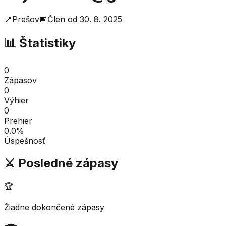
📍
Prešov
📅
Člen od
30. 8. 2025
📊 Štatistiky
0
Zápasov
0
Výhier
0
Prehier
0.0
%
Úspešnosť
⚔️ Posledné zápasy
🏆
Žiadne dokončené zápasy