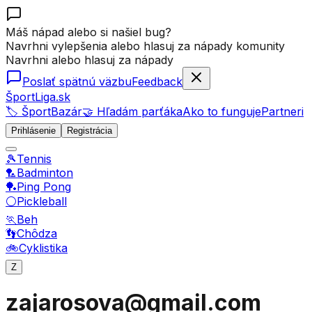
Máš nápad alebo si našiel bug?
Navrhni vylepšenia alebo hlasuj za nápady komunity
Navrhni alebo hlasuj za nápady
Poslať spätnú väzbu
Feedback
ŠportLiga.sk
🏷️ ŠportBazár
🤝 Hľadám parťáka
Ako to funguje
Partneri
Prihlásenie
Registrácia
🎾
Tennis
🏸
Badminton
🏓
Ping Pong
⚪
Pickleball
🏃
Beh
👣
Chôdza
🚲
Cyklistika
Z
zajarosova@gmail.com