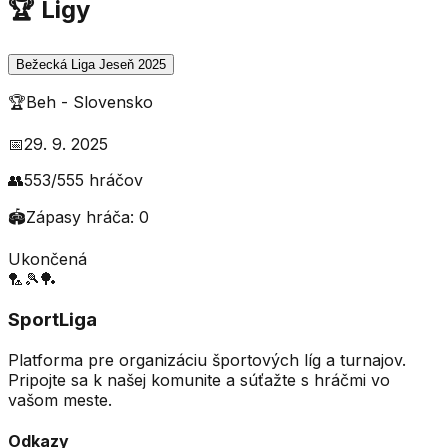
🏆 Ligy
Bežecká Liga Jeseň 2025
🏆
Beh
-
Slovensko
📅
29. 9. 2025
👥
553
/
555
hráčov
🏟️
Zápasy hráča:
0
Ukončená
🏸
🎾
🏓
SportLiga
Platforma pre organizáciu športových líg a turnajov.
Pripojte sa k našej komunite a súťažte s hráčmi vo
vašom meste.
Odkazy