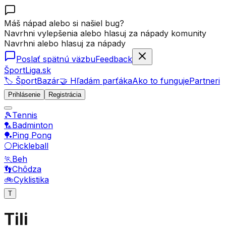
Máš nápad alebo si našiel bug?
Navrhni vylepšenia alebo hlasuj za nápady komunity
Navrhni alebo hlasuj za nápady
Poslať spätnú väzbu
Feedback
ŠportLiga.sk
🏷️ ŠportBazár
🤝 Hľadám parťáka
Ako to funguje
Partneri
Prihlásenie
Registrácia
🎾
Tennis
🏸
Badminton
🏓
Ping Pong
⚪
Pickleball
🏃
Beh
👣
Chôdza
🚲
Cyklistika
T
Tili