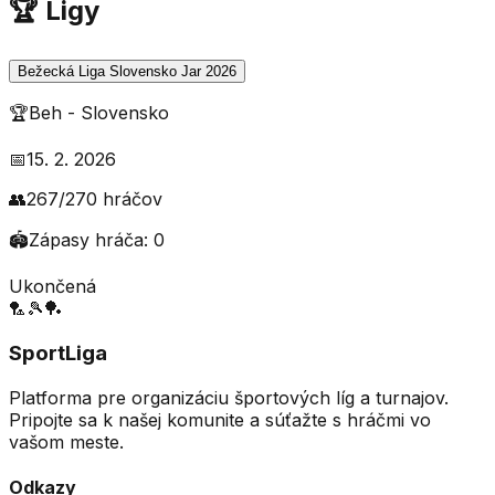
🏆 Ligy
Bežecká Liga Slovensko Jar 2026
🏆
Beh
-
Slovensko
📅
15. 2. 2026
👥
267
/
270
hráčov
🏟️
Zápasy hráča:
0
Ukončená
🏸
🎾
🏓
SportLiga
Platforma pre organizáciu športových líg a turnajov.
Pripojte sa k našej komunite a súťažte s hráčmi vo
vašom meste.
Odkazy