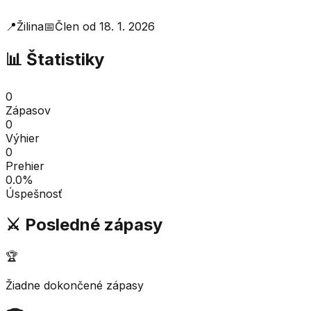
📍
Žilina
📅
Člen od
18. 1. 2026
📊 Štatistiky
0
Zápasov
0
Výhier
0
Prehier
0.0
%
Úspešnosť
⚔️ Posledné zápasy
🏆
Žiadne dokončené zápasy