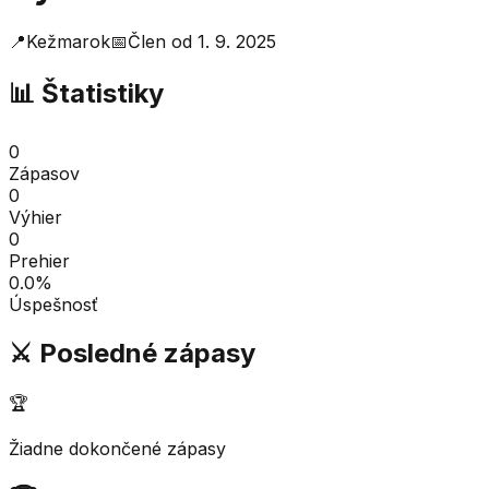
📍
Kežmarok
📅
Člen od
1. 9. 2025
📊 Štatistiky
0
Zápasov
0
Výhier
0
Prehier
0.0
%
Úspešnosť
⚔️ Posledné zápasy
🏆
Žiadne dokončené zápasy