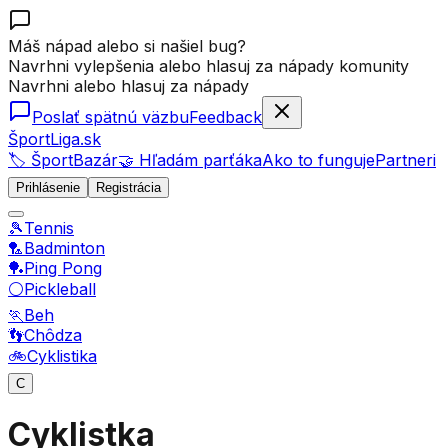
Máš nápad alebo si našiel bug?
Navrhni vylepšenia alebo hlasuj za nápady komunity
Navrhni alebo hlasuj za nápady
Poslať spätnú väzbu
Feedback
ŠportLiga.sk
🏷️ ŠportBazár
🤝 Hľadám parťáka
Ako to funguje
Partneri
Prihlásenie
Registrácia
🎾
Tennis
🏸
Badminton
🏓
Ping Pong
⚪
Pickleball
🏃
Beh
👣
Chôdza
🚲
Cyklistika
C
Cyklistka