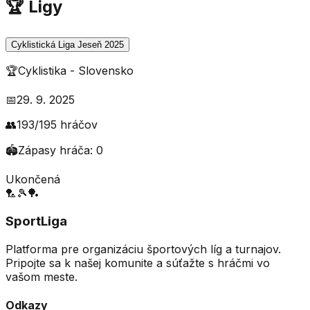
🏆 Ligy
Cyklistická Liga Jeseň 2025
🏆
Cyklistika
-
Slovensko
📅
29. 9. 2025
👥
193
/
195
hráčov
🏟️
Zápasy hráča:
0
Ukončená
🏸
🎾
🏓
SportLiga
Platforma pre organizáciu športových líg a turnajov.
Pripojte sa k našej komunite a súťažte s hráčmi vo
vašom meste.
Odkazy