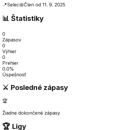
📍
Selec
📅
Člen od
11. 9. 2025
📊 Štatistiky
0
Zápasov
0
Výhier
0
Prehier
0.0
%
Úspešnosť
⚔️ Posledné zápasy
🏆
Žiadne dokončené zápasy
🏆 Ligy