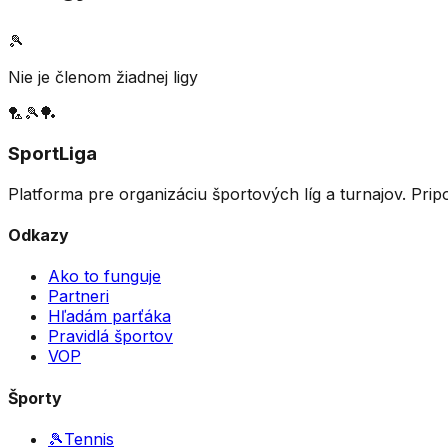
🎾
Nie je členom žiadnej ligy
🏸
🎾
🏓
SportLiga
Platforma pre organizáciu športových líg a turnajov. Prip
Odkazy
Ako to funguje
Partneri
Hľadám parťáka
Pravidlá športov
VOP
Športy
🎾
Tennis