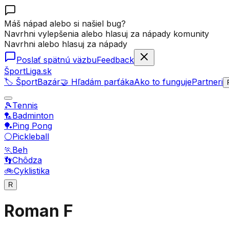
Máš nápad alebo si našiel bug?
Navrhni vylepšenia alebo hlasuj za nápady komunity
Navrhni alebo hlasuj za nápady
Poslať spätnú väzbu
Feedback
ŠportLiga.sk
🏷️ ŠportBazár
🤝 Hľadám parťáka
Ako to funguje
Partneri
🎾
Tennis
🏸
Badminton
🏓
Ping Pong
⚪
Pickleball
🏃
Beh
👣
Chôdza
🚲
Cyklistika
R
Roman F