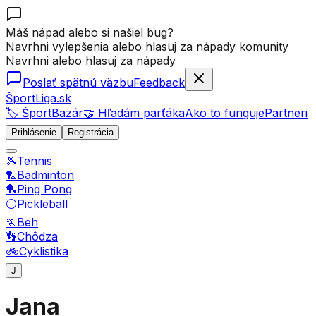
Máš nápad alebo si našiel bug?
Navrhni vylepšenia alebo hlasuj za nápady komunity
Navrhni alebo hlasuj za nápady
Poslať spätnú väzbu
Feedback
ŠportLiga.sk
🏷️ ŠportBazár
🤝 Hľadám parťáka
Ako to funguje
Partneri
Prihlásenie
Registrácia
🎾
Tennis
🏸
Badminton
🏓
Ping Pong
⚪
Pickleball
🏃
Beh
👣
Chôdza
🚲
Cyklistika
J
Jana