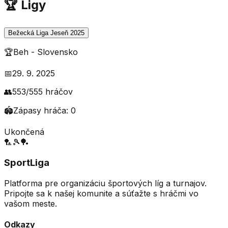
🏆 Ligy
Bežecká Liga Jeseň 2025
🏆
Beh
-
Slovensko
📅
29. 9. 2025
👥
553
/
555
hráčov
🏟️
Zápasy hráča:
0
Ukončená
🏸
🎾
🏓
SportLiga
Platforma pre organizáciu športových líg a turnajov.
Pripojte sa k našej komunite a súťažte s hráčmi vo
vašom meste.
Odkazy