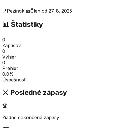
📍
Pezinok
📅
Člen od
27. 8. 2025
📊 Štatistiky
0
Zápasov
0
Výhier
0
Prehier
0.0
%
Úspešnosť
⚔️ Posledné zápasy
🏆
Žiadne dokončené zápasy