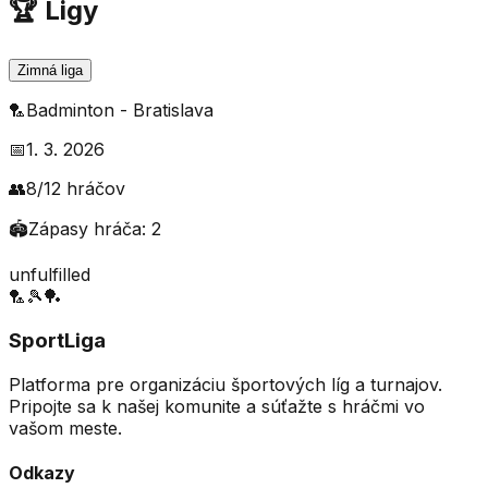
🏆 Ligy
Zimná liga
🏸
Badminton
-
Bratislava
📅
1. 3. 2026
👥
8
/
12
hráčov
🏟️
Zápasy hráča:
2
unfulfilled
🏸
🎾
🏓
SportLiga
Platforma pre organizáciu športových líg a turnajov.
Pripojte sa k našej komunite a súťažte s hráčmi vo
vašom meste.
Odkazy