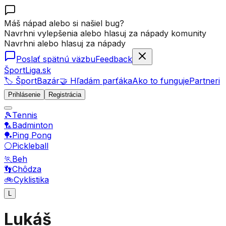
Máš nápad alebo si našiel bug?
Navrhni vylepšenia alebo hlasuj za nápady komunity
Navrhni alebo hlasuj za nápady
Poslať spätnú väzbu
Feedback
ŠportLiga.sk
🏷️ ŠportBazár
🤝 Hľadám parťáka
Ako to funguje
Partneri
Prihlásenie
Registrácia
🎾
Tennis
🏸
Badminton
🏓
Ping Pong
⚪
Pickleball
🏃
Beh
👣
Chôdza
🚲
Cyklistika
L
Lukáš