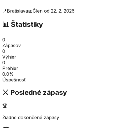
📍
Bratislava
📅
Člen od
22. 2. 2026
📊 Štatistiky
0
Zápasov
0
Výhier
0
Prehier
0.0
%
Úspešnosť
⚔️ Posledné zápasy
🏆
Žiadne dokončené zápasy