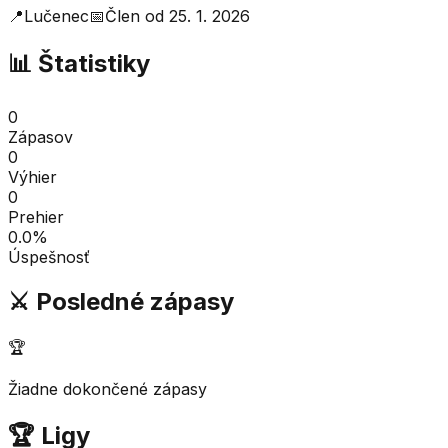
📍
Lučenec
📅
Člen od
25. 1. 2026
📊 Štatistiky
0
Zápasov
0
Výhier
0
Prehier
0.0
%
Úspešnosť
⚔️ Posledné zápasy
🏆
Žiadne dokončené zápasy
🏆 Ligy