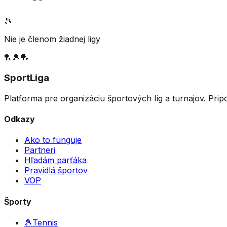
🎾
Nie je členom žiadnej ligy
🏸
🎾
🏓
SportLiga
Platforma pre organizáciu športových líg a turnajov. Prip
Odkazy
Ako to funguje
Partneri
Hľadám parťáka
Pravidlá športov
VOP
Športy
🎾
Tennis