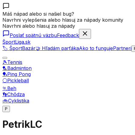
Máš nápad alebo si našiel bug?
Navrhni vylepšenia alebo hlasuj za nápady komunity
Navrhni alebo hlasuj za nápady
Poslať spätnú väzbu
Feedback
ŠportLiga.sk
🏷️ ŠportBazár
🤝 Hľadám parťáka
Ako to funguje
Partneri
🎾
Tennis
🏸
Badminton
🏓
Ping Pong
⚪
Pickleball
🏃
Beh
👣
Chôdza
🚲
Cyklistika
P
PetrikLC