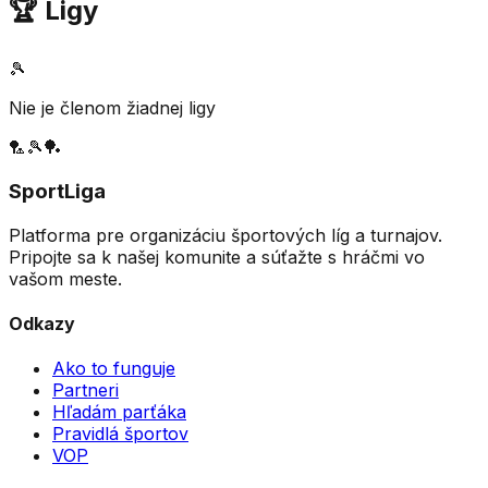
🏆 Ligy
🎾
Nie je členom žiadnej ligy
🏸
🎾
🏓
SportLiga
Platforma pre organizáciu športových líg a turnajov.
Pripojte sa k našej komunite a súťažte s hráčmi vo
vašom meste.
Odkazy
Ako to funguje
Partneri
Hľadám parťáka
Pravidlá športov
VOP