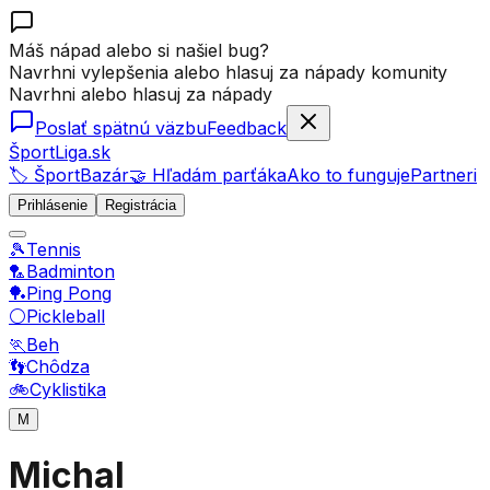
Máš nápad alebo si našiel bug?
Navrhni vylepšenia alebo hlasuj za nápady komunity
Navrhni alebo hlasuj za nápady
Poslať spätnú väzbu
Feedback
ŠportLiga.sk
🏷️ ŠportBazár
🤝 Hľadám parťáka
Ako to funguje
Partneri
Prihlásenie
Registrácia
🎾
Tennis
🏸
Badminton
🏓
Ping Pong
⚪
Pickleball
🏃
Beh
👣
Chôdza
🚲
Cyklistika
M
Michal