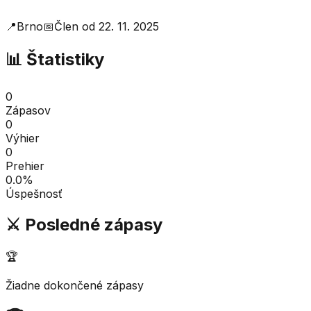
📍
Brno
📅
Člen od
22. 11. 2025
📊 Štatistiky
0
Zápasov
0
Výhier
0
Prehier
0.0
%
Úspešnosť
⚔️ Posledné zápasy
🏆
Žiadne dokončené zápasy