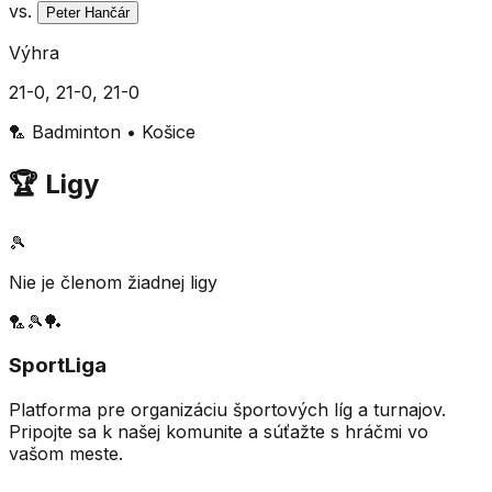
vs.
Peter Hančár
Výhra
21-0, 21-0, 21-0
🏸
Badminton
•
Košice
🏆 Ligy
🎾
Nie je členom žiadnej ligy
🏸
🎾
🏓
SportLiga
Platforma pre organizáciu športových líg a turnajov.
Pripojte sa k našej komunite a súťažte s hráčmi vo
vašom meste.