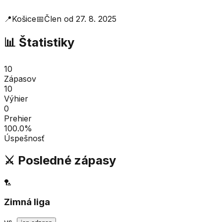
📍
Košice
📅
Člen od
27. 8. 2025
📊 Štatistiky
10
Zápasov
10
Výhier
0
Prehier
100.0
%
Úspešnosť
⚔️ Posledné zápasy
🏸
Zimná liga
vs.