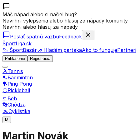
Máš nápad alebo si našiel bug?
Navrhni vylepšenia alebo hlasuj za nápady komunity
Navrhni alebo hlasuj za nápady
Poslať spätnú väzbu
Feedback
ŠportLiga.sk
🏷️ ŠportBazár
🤝 Hľadám parťáka
Ako to funguje
Partneri
Prihlásenie
Registrácia
🎾
Tennis
🏸
Badminton
🏓
Ping Pong
⚪
Pickleball
🏃
Beh
👣
Chôdza
🚲
Cyklistika
M
Martin Novák