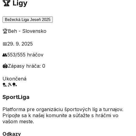
🏆 Ligy
Bežecká Liga Jeseň 2025
🏆
Beh
-
Slovensko
📅
29. 9. 2025
👥
553
/
555
hráčov
🏟️
Zápasy hráča:
0
Ukončená
🏸
🎾
🏓
SportLiga
Platforma pre organizáciu športových líg a turnajov.
Pripojte sa k našej komunite a súťažte s hráčmi vo
vašom meste.
Odkazy