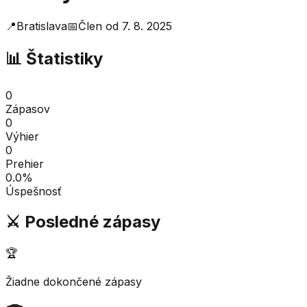
📍
Bratislava
📅
Člen od
7. 8. 2025
📊 Štatistiky
0
Zápasov
0
Výhier
0
Prehier
0.0
%
Úspešnosť
⚔️ Posledné zápasy
🏆
Žiadne dokončené zápasy