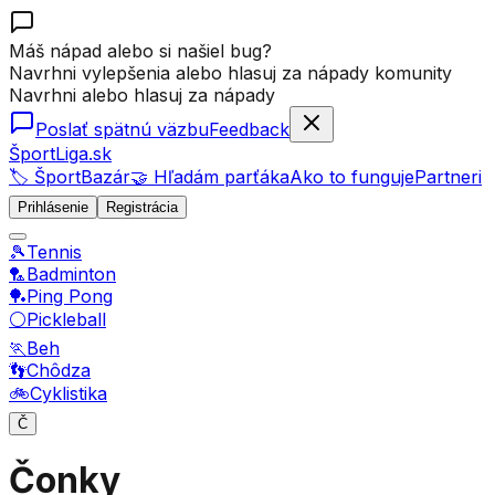
Máš nápad alebo si našiel bug?
Navrhni vylepšenia alebo hlasuj za nápady komunity
Navrhni alebo hlasuj za nápady
Poslať spätnú väzbu
Feedback
ŠportLiga.sk
🏷️ ŠportBazár
🤝 Hľadám parťáka
Ako to funguje
Partneri
Prihlásenie
Registrácia
🎾
Tennis
🏸
Badminton
🏓
Ping Pong
⚪
Pickleball
🏃
Beh
👣
Chôdza
🚲
Cyklistika
Č
Čonky