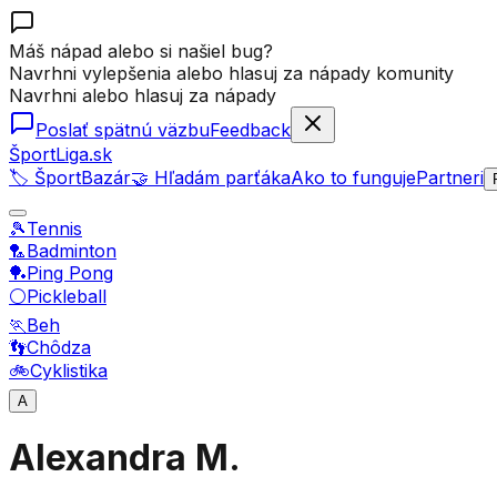
Máš nápad alebo si našiel bug?
Navrhni vylepšenia alebo hlasuj za nápady komunity
Navrhni alebo hlasuj za nápady
Poslať spätnú väzbu
Feedback
ŠportLiga.sk
🏷️ ŠportBazár
🤝 Hľadám parťáka
Ako to funguje
Partneri
🎾
Tennis
🏸
Badminton
🏓
Ping Pong
⚪
Pickleball
🏃
Beh
👣
Chôdza
🚲
Cyklistika
A
Alexandra M.