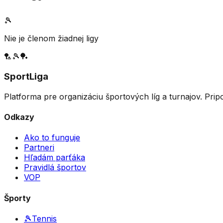
🎾
Nie je členom žiadnej ligy
🏸
🎾
🏓
SportLiga
Platforma pre organizáciu športových líg a turnajov. Prip
Odkazy
Ako to funguje
Partneri
Hľadám parťáka
Pravidlá športov
VOP
Športy
🎾
Tennis