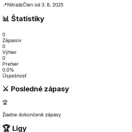
📍
Nitra
📅
Člen od
3. 8. 2025
📊 Štatistiky
0
Zápasov
0
Výhier
0
Prehier
0.0
%
Úspešnosť
⚔️ Posledné zápasy
🏆
Žiadne dokončené zápasy
🏆 Ligy