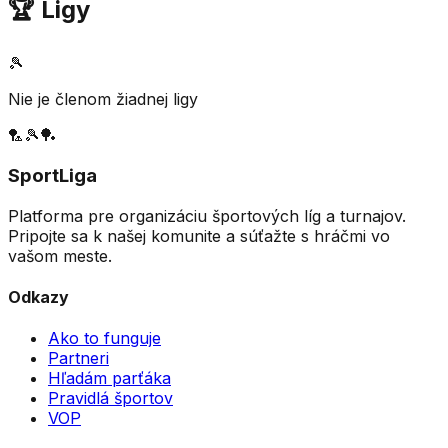
🏆 Ligy
🎾
Nie je členom žiadnej ligy
🏸
🎾
🏓
SportLiga
Platforma pre organizáciu športových líg a turnajov.
Pripojte sa k našej komunite a súťažte s hráčmi vo
vašom meste.
Odkazy
Ako to funguje
Partneri
Hľadám parťáka
Pravidlá športov
VOP