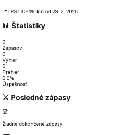
📍
TRSTICE
📅
Člen od
29. 3. 2026
📊 Štatistiky
0
Zápasov
0
Výhier
0
Prehier
0.0
%
Úspešnosť
⚔️ Posledné zápasy
🏆
Žiadne dokončené zápasy