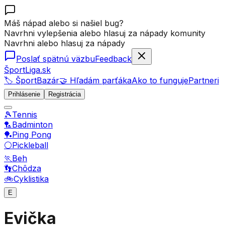
Máš nápad alebo si našiel bug?
Navrhni vylepšenia alebo hlasuj za nápady komunity
Navrhni alebo hlasuj za nápady
Poslať spätnú väzbu
Feedback
ŠportLiga.sk
🏷️ ŠportBazár
🤝 Hľadám parťáka
Ako to funguje
Partneri
Prihlásenie
Registrácia
🎾
Tennis
🏸
Badminton
🏓
Ping Pong
⚪
Pickleball
🏃
Beh
👣
Chôdza
🚲
Cyklistika
E
Evička