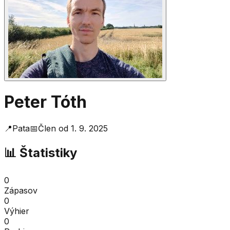
Peter Tóth
📍
Pata
📅
Člen od
1. 9. 2025
📊 Štatistiky
0
Zápasov
0
Výhier
0