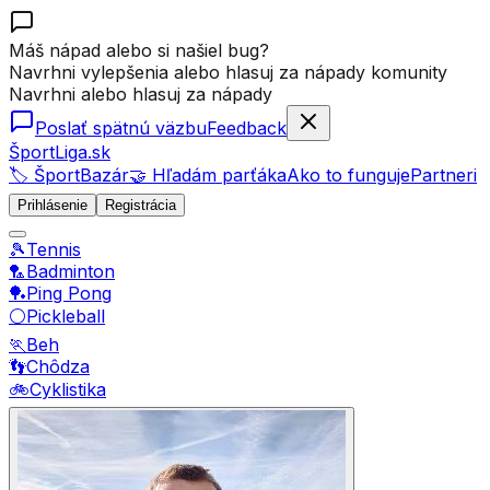
Máš nápad alebo si našiel bug?
Navrhni vylepšenia alebo hlasuj za nápady komunity
Navrhni alebo hlasuj za nápady
Poslať spätnú väzbu
Feedback
ŠportLiga.sk
🏷️ ŠportBazár
🤝 Hľadám parťáka
Ako to funguje
Partneri
Prihlásenie
Registrácia
🎾
Tennis
🏸
Badminton
🏓
Ping Pong
⚪
Pickleball
🏃
Beh
👣
Chôdza
🚲
Cyklistika