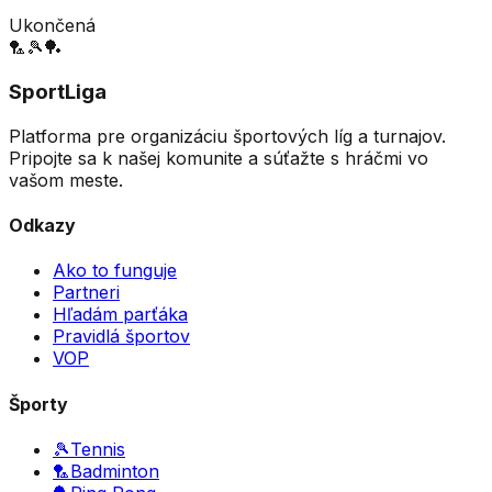
Ukončená
🏸
🎾
🏓
SportLiga
Platforma pre organizáciu športových líg a turnajov.
Pripojte sa k našej komunite a súťažte s hráčmi vo
vašom meste.
Odkazy
Ako to funguje
Partneri
Hľadám parťáka
Pravidlá športov
VOP
Športy
🎾
Tennis
🏸
Badminton