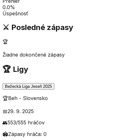
Prehier
0.0
%
Úspešnosť
⚔️ Posledné zápasy
🏆
Žiadne dokončené zápasy
🏆 Ligy
Bežecká Liga Jeseň 2025
🏆
Beh
-
Slovensko
📅
29. 9. 2025
👥
553
/
555
hráčov
🏟️
Zápasy hráča:
0