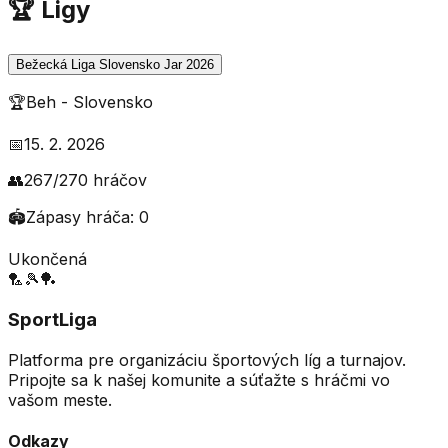
🏆 Ligy
Bežecká Liga Slovensko Jar 2026
🏆
Beh
-
Slovensko
📅
15. 2. 2026
👥
267
/
270
hráčov
🏟️
Zápasy hráča:
0
Ukončená
🏸
🎾
🏓
SportLiga
Platforma pre organizáciu športových líg a turnajov.
Pripojte sa k našej komunite a súťažte s hráčmi vo
vašom meste.
Odkazy