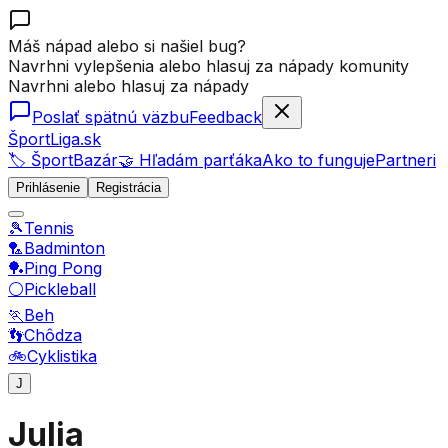
Máš nápad alebo si našiel bug?
Navrhni vylepšenia alebo hlasuj za nápady komunity
Navrhni alebo hlasuj za nápady
Poslať spätnú väzbu
Feedback
ŠportLiga.sk
🏷️ ŠportBazár
🤝 Hľadám parťáka
Ako to funguje
Partneri
Prihlásenie
Registrácia
🎾
Tennis
🏸
Badminton
🏓
Ping Pong
⚪
Pickleball
🏃
Beh
👣
Chôdza
🚲
Cyklistika
J
Julia