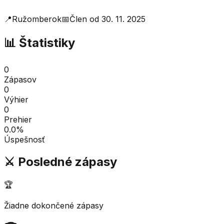
📍
Ružomberok
📅
Člen od
30. 11. 2025
📊 Štatistiky
0
Zápasov
0
Výhier
0
Prehier
0.0
%
Úspešnosť
⚔️ Posledné zápasy
🏆
Žiadne dokončené zápasy