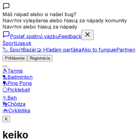
Máš nápad alebo si našiel bug?
Navrhni vylepšenia alebo hlasuj za nápady komunity
Navrhni alebo hlasuj za nápady
Poslať spätnú väzbu
Feedback
ŠportLiga.sk
🏷️ ŠportBazár
🤝 Hľadám parťáka
Ako to funguje
Partneri
Prihlásenie
Registrácia
🎾
Tennis
🏸
Badminton
🏓
Ping Pong
⚪
Pickleball
🏃
Beh
👣
Chôdza
🚲
Cyklistika
K
keiko