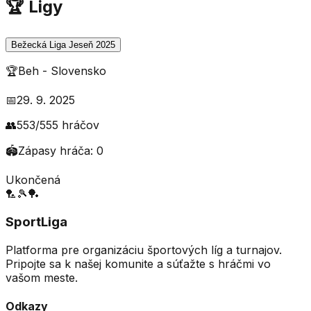
🏆 Ligy
Bežecká Liga Jeseň 2025
🏆
Beh
-
Slovensko
📅
29. 9. 2025
👥
553
/
555
hráčov
🏟️
Zápasy hráča:
0
Ukončená
🏸
🎾
🏓
SportLiga
Platforma pre organizáciu športových líg a turnajov.
Pripojte sa k našej komunite a súťažte s hráčmi vo
vašom meste.
Odkazy