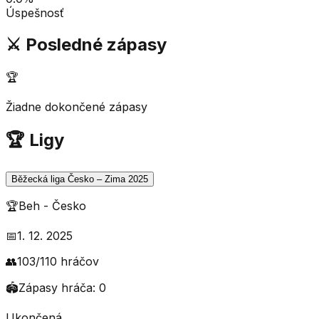
Úspešnosť
⚔️ Posledné zápasy
🏆
Žiadne dokončené zápasy
🏆 Ligy
Běžecká liga Česko – Zima 2025
🏆
Beh
-
Česko
📅
1. 12. 2025
👥
103
/
110
hráčov
🏟️
Zápasy hráča:
0
Ukončená