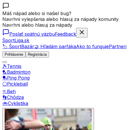
Máš nápad alebo si našiel bug?
Navrhni vylepšenia alebo hlasuj za nápady komunity
Navrhni alebo hlasuj za nápady
Poslať spätnú väzbu
Feedback
ŠportLiga.sk
🏷️ ŠportBazár
🤝 Hľadám parťáka
Ako to funguje
Partneri
Prihlásenie
Registrácia
🎾
Tennis
🏸
Badminton
🏓
Ping Pong
⚪
Pickleball
🏃
Beh
👣
Chôdza
🚲
Cyklistika