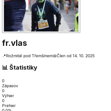
fr.vlas
📍
Rožmitál pod Třemšínem
📅
Člen od
14. 10. 2025
📊 Štatistiky
0
Zápasov
0
Výhier
0
Prehier
0.0
%