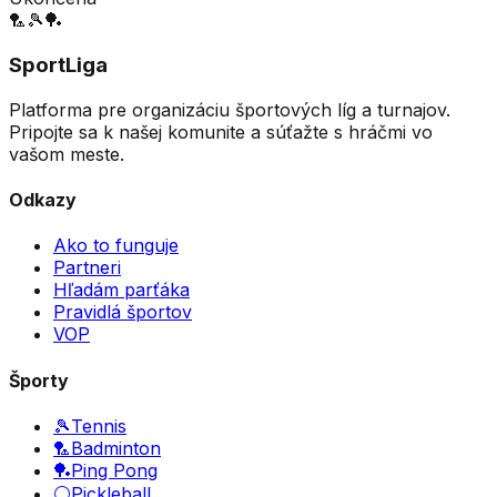
🏸
🎾
🏓
SportLiga
Platforma pre organizáciu športových líg a turnajov.
Pripojte sa k našej komunite a súťažte s hráčmi vo
vašom meste.
Odkazy
Ako to funguje
Partneri
Hľadám parťáka
Pravidlá športov
VOP
Športy
🎾
Tennis
🏸
Badminton
🏓
Ping Pong
⚪
Pickleball