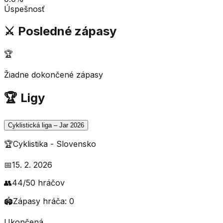
Úspešnosť
⚔️ Posledné zápasy
🏆
Žiadne dokončené zápasy
🏆 Ligy
Cyklistická liga – Jar 2026
🏆
Cyklistika
-
Slovensko
📅
15. 2. 2026
👥
44
/
50
hráčov
🏟️
Zápasy hráča:
0
Ukončená