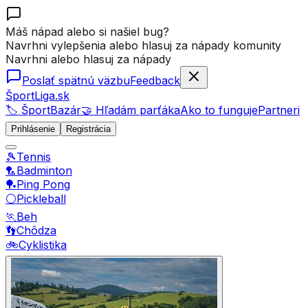
Máš nápad alebo si našiel bug?
Navrhni vylepšenia alebo hlasuj za nápady komunity
Navrhni alebo hlasuj za nápady
Poslať spätnú väzbu
Feedback
ŠportLiga.sk
🏷️ ŠportBazár
🤝 Hľadám parťáka
Ako to funguje
Partneri
Prihlásenie
Registrácia
🎾
Tennis
🏸
Badminton
🏓
Ping Pong
⚪
Pickleball
🏃
Beh
👣
Chôdza
🚲
Cyklistika