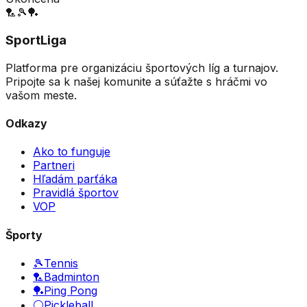
🏸
🎾
🏓
SportLiga
Platforma pre organizáciu športových líg a turnajov.
Pripojte sa k našej komunite a súťažte s hráčmi vo
vašom meste.
Odkazy
Ako to funguje
Partneri
Hľadám parťáka
Pravidlá športov
VOP
Športy
🎾
Tennis
🏸
Badminton
🏓
Ping Pong
⚪
Pickleball