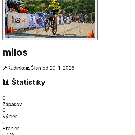
milos
📍
Rudinka
📅
Člen od
29. 1. 2026
📊 Štatistiky
0
Zápasov
0
Výhier
0
Prehier
0.0
%