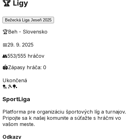
🏆 Ligy
Bežecká Liga Jeseň 2025
🏆
Beh
-
Slovensko
📅
29. 9. 2025
👥
553
/
555
hráčov
🏟️
Zápasy hráča:
0
Ukončená
🏸
🎾
🏓
SportLiga
Platforma pre organizáciu športových líg a turnajov.
Pripojte sa k našej komunite a súťažte s hráčmi vo
vašom meste.
Odkazy