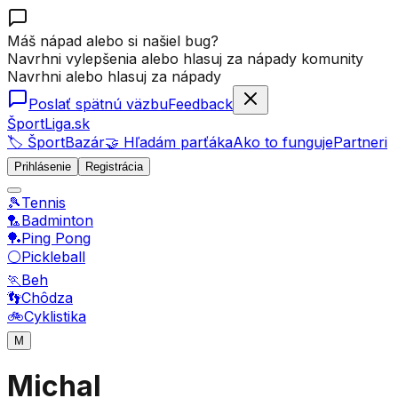
Máš nápad alebo si našiel bug?
Navrhni vylepšenia alebo hlasuj za nápady komunity
Navrhni alebo hlasuj za nápady
Poslať spätnú väzbu
Feedback
ŠportLiga.sk
🏷️ ŠportBazár
🤝 Hľadám parťáka
Ako to funguje
Partneri
Prihlásenie
Registrácia
🎾
Tennis
🏸
Badminton
🏓
Ping Pong
⚪
Pickleball
🏃
Beh
👣
Chôdza
🚲
Cyklistika
M
Michal