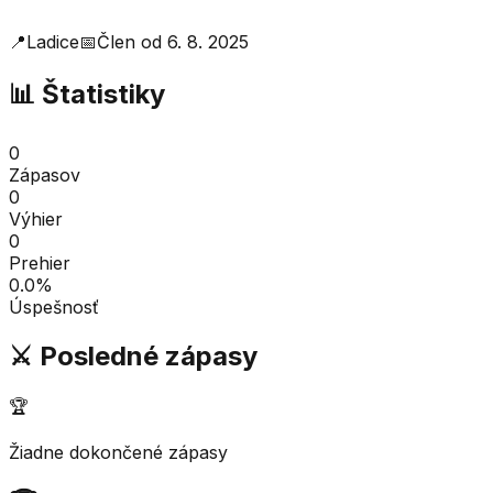
📍
Ladice
📅
Člen od
6. 8. 2025
📊 Štatistiky
0
Zápasov
0
Výhier
0
Prehier
0.0
%
Úspešnosť
⚔️ Posledné zápasy
🏆
Žiadne dokončené zápasy