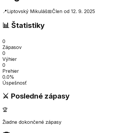
📍
Liptovský Mikuláš
📅
Člen od
12. 9. 2025
📊 Štatistiky
0
Zápasov
0
Výhier
0
Prehier
0.0
%
Úspešnosť
⚔️ Posledné zápasy
🏆
Žiadne dokončené zápasy