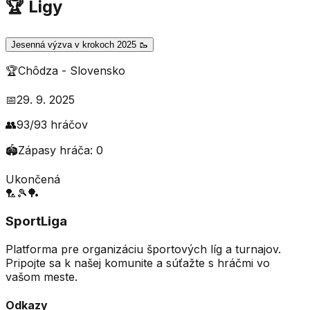
🏆 Ligy
Jesenná výzva v krokoch 2025 🥾
🏆
Chôdza
-
Slovensko
📅
29. 9. 2025
👥
93
/
93
hráčov
🏟️
Zápasy hráča:
0
Ukončená
🏸
🎾
🏓
SportLiga
Platforma pre organizáciu športových líg a turnajov.
Pripojte sa k našej komunite a súťažte s hráčmi vo
vašom meste.
Odkazy