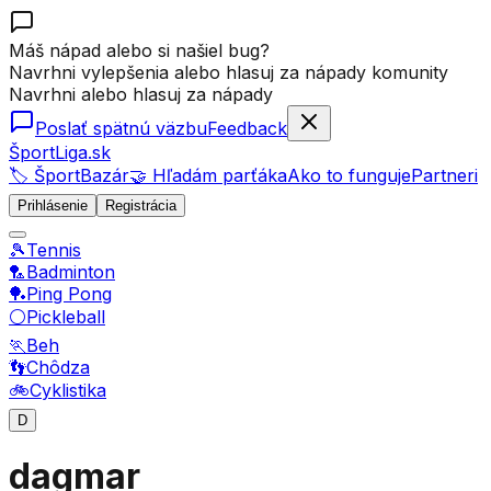
Máš nápad alebo si našiel bug?
Navrhni vylepšenia alebo hlasuj za nápady komunity
Navrhni alebo hlasuj za nápady
Poslať spätnú väzbu
Feedback
ŠportLiga.sk
🏷️ ŠportBazár
🤝 Hľadám parťáka
Ako to funguje
Partneri
Prihlásenie
Registrácia
🎾
Tennis
🏸
Badminton
🏓
Ping Pong
⚪
Pickleball
🏃
Beh
👣
Chôdza
🚲
Cyklistika
D
dagmar