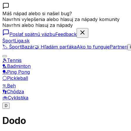
Máš nápad alebo si našiel bug?
Navrhni vylepšenia alebo hlasuj za nápady komunity
Navrhni alebo hlasuj za nápady
Poslať spätnú väzbu
Feedback
ŠportLiga.sk
🏷️ ŠportBazár
🤝 Hľadám parťáka
Ako to funguje
Partneri
🎾
Tennis
🏸
Badminton
🏓
Ping Pong
⚪
Pickleball
🏃
Beh
👣
Chôdza
🚲
Cyklistika
D
Dodo