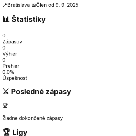
📍
Bratislava
📅
Člen od
9. 9. 2025
📊 Štatistiky
0
Zápasov
0
Výhier
0
Prehier
0.0
%
Úspešnosť
⚔️ Posledné zápasy
🏆
Žiadne dokončené zápasy
🏆 Ligy