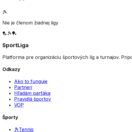
🎾
Nie je členom žiadnej ligy
🏸
🎾
🏓
SportLiga
Platforma pre organizáciu športových líg a turnajov. Prip
Odkazy
Ako to funguje
Partneri
Hľadám parťáka
Pravidlá športov
VOP
Športy
🎾
Tennis