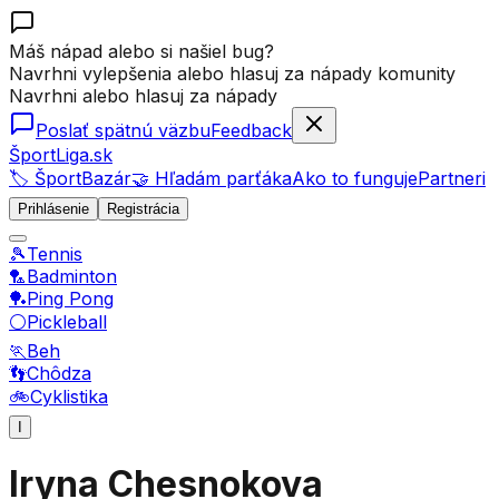
Máš nápad alebo si našiel bug?
Navrhni vylepšenia alebo hlasuj za nápady komunity
Navrhni alebo hlasuj za nápady
Poslať spätnú väzbu
Feedback
ŠportLiga.sk
🏷️ ŠportBazár
🤝 Hľadám parťáka
Ako to funguje
Partneri
Prihlásenie
Registrácia
🎾
Tennis
🏸
Badminton
🏓
Ping Pong
⚪
Pickleball
🏃
Beh
👣
Chôdza
🚲
Cyklistika
I
Iryna Chesnokova