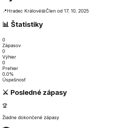
📍
Hradec Králové
📅
Člen od
17. 10. 2025
📊 Štatistiky
0
Zápasov
0
Výhier
0
Prehier
0.0
%
Úspešnosť
⚔️ Posledné zápasy
🏆
Žiadne dokončené zápasy