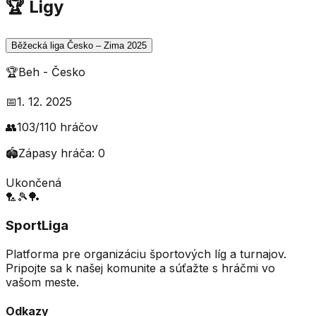
🏆 Ligy
Běžecká liga Česko – Zima 2025
🏆
Beh
-
Česko
📅
1. 12. 2025
👥
103
/
110
hráčov
🏟️
Zápasy hráča:
0
Ukončená
🏸
🎾
🏓
SportLiga
Platforma pre organizáciu športových líg a turnajov.
Pripojte sa k našej komunite a súťažte s hráčmi vo
vašom meste.
Odkazy