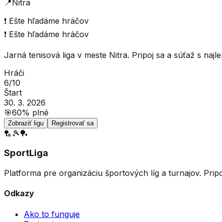
📍
Nitra
❗
Ešte hľadáme hráčov
❗
Ešte hľadáme hráčov
Jarná tenisová liga v meste Nitra. Pripoj sa a súťaž s naj
Hráči
6
/
10
Štart
30. 3. 2026
🎯
60
% plné
Zobraziť ligu
Registrovať sa
🏸
🎾
🏓
SportLiga
Platforma pre organizáciu športových líg a turnajov. Prip
Odkazy
Ako to funguje