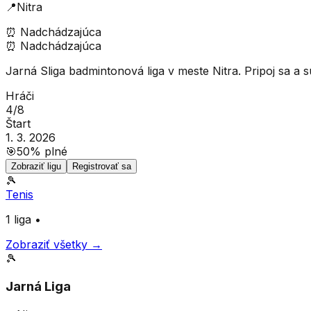
📍
Nitra
⏰
Nadchádzajúca
⏰
Nadchádzajúca
Jarná Sliga badmintonová liga v meste Nitra. Pripoj sa a 
Hráči
4
/
8
Štart
1. 3. 2026
🎯
50
% plné
Zobraziť ligu
Registrovať sa
🎾
Tenis
1
liga
•
Zobraziť všetky →
🎾
Jarná Liga