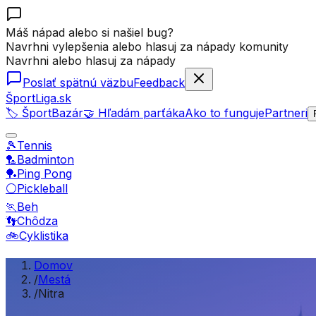
Máš nápad alebo si našiel bug?
Navrhni vylepšenia alebo hlasuj za nápady komunity
Navrhni alebo hlasuj za nápady
Poslať spätnú väzbu
Feedback
ŠportLiga.sk
🏷️ ŠportBazár
🤝 Hľadám parťáka
Ako to funguje
Partneri
🎾
Tennis
🏸
Badminton
🏓
Ping Pong
⚪
Pickleball
🏃
Beh
👣
Chôdza
🚲
Cyklistika
Domov
/
Mestá
/
Nitra