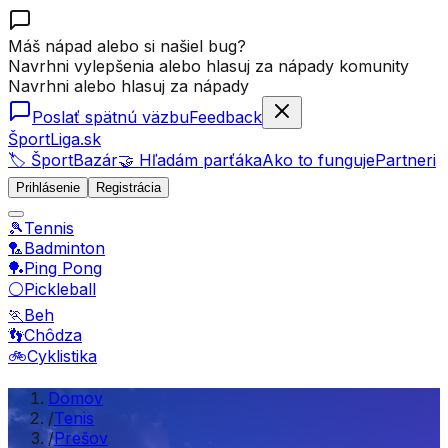
Máš nápad alebo si našiel bug?
Navrhni vylepšenia alebo hlasuj za nápady komunity
Navrhni alebo hlasuj za nápady
Poslať spätnú väzbu
Feedback
ŠportLiga.sk
🏷️ ŠportBazár
🤝 Hľadám parťáka
Ako to funguje
Partneri
Prihlásenie
Registrácia
🎾
Tennis
🏸
Badminton
🏓
Ping Pong
⚪
Pickleball
🏃
Beh
👣
Chôdza
🚲
Cyklistika
Domov
/
Tenis
/
Prešov