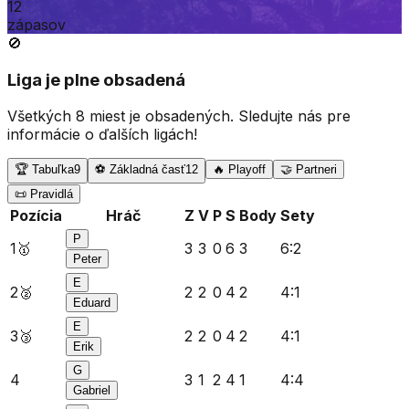
12
zápasov
🚫
Liga je plne obsadená
Všetkých
8
miest
je obsadených. Sledujte nás pre
informácie o ďalších ligách!
🏆 Tabuľka
9
⚽ Základná časť
12
🔥 Playoff
🤝 Partneri
📜 Pravidlá
Pozícia
Hráč
Z
V
P
S
Body
Sety
P
1
🥇
3
3
0
6
3
6
:
2
Peter
E
2
🥈
2
2
0
4
2
4
:
1
Eduard
E
3
🥉
2
2
0
4
2
4
:
1
Erik
G
4
3
1
2
4
1
4
:
4
Gabriel