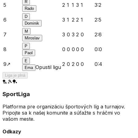
R
5
2
1
1
3
1
3
:
2
Rado
D
6
3
1
2
2
1
2
:
5
Dominik
M
7
3
0
3
2
0
2
:
6
Miroslav
P
8
0
0
0
0
0
0
:
0
Paol
E
9
↗️
2
0
2
0
0
0
:
4
Opustil ligu
Ema
Liga je plná
🏸
🎾
🏓
SportLiga
Platforma pre organizáciu športových líg a turnajov.
Pripojte sa k našej komunite a súťažte s hráčmi vo
vašom meste.
Odkazy