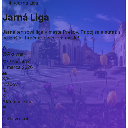
/
Jarná Liga
Jarná Liga
Jarná tenisová liga v meste Prešov. Pripoj sa a súťaž s
najlepšími hráčmi vo svojom meste!
🎾
🟢
Aktívna
📅
⏰
Začiatok
1. marca 2026
👥
8
/
8
hráčov
🎯
3
Aktuálne kolo
🏁
8
Celkovo kôl
⚔️