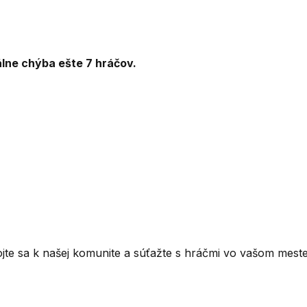
álne
chýba ešte
7
hráčov
.
ojte sa k našej komunite a súťažte s hráčmi vo vašom meste