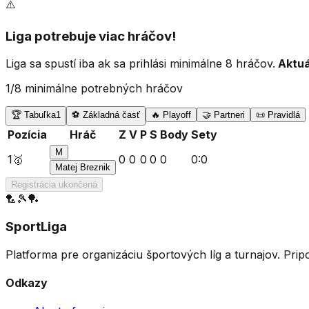
⚠️
Liga potrebuje viac hráčov!
Liga sa spustí iba ak sa prihlási minimálne 8 hráčov.
Aktu
1
/8 minimálne potrebných hráčov
🏆 Tabuľka
1
⚽ Základná časť
🔥 Playoff
🤝 Partneri
📜 Pravidlá
Pozícia
Hráč
Z
V
P
S
Body
Sety
M
1
🥇
0
0
0
0
0
0
:
0
Matej Breznik
Registrácia ukončená
🏸
🎾
🏓
SportLiga
Platforma pre organizáciu športových líg a turnajov. Prip
Odkazy