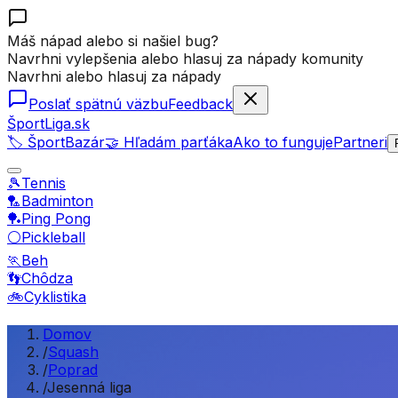
Máš nápad alebo si našiel bug?
Navrhni vylepšenia alebo hlasuj za nápady komunity
Navrhni alebo hlasuj za nápady
Poslať spätnú väzbu
Feedback
ŠportLiga.sk
🏷️ ŠportBazár
🤝 Hľadám parťáka
Ako to funguje
Partneri
🎾
Tennis
🏸
Badminton
🏓
Ping Pong
⚪
Pickleball
🏃
Beh
👣
Chôdza
🚲
Cyklistika
Domov
/
Squash
/
Poprad
/
Jesenná liga