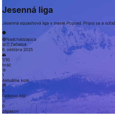
Jesenná liga
Jesenná squashová liga v meste Poprad. Pripoj sa a súťaž
⚫
🔵
Nadchádzajúca
📅
⏰
Začiatok
6. októbra 2025
👥
1
/
10
hráč
🎯
1
Aktuálne kolo
🏁
8
Celkovo kôl
⚔️
0
zápasov