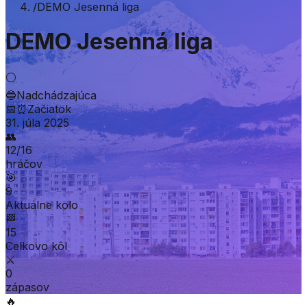
/
DEMO Jesenná liga
DEMO Jesenná liga
⚪
🔵
Nadchádzajúca
📅
⏰
Začiatok
31. júla 2025
👥
12
/
16
hráčov
🎯
9
Aktuálne kolo
🏁
15
Celkovo kôl
⚔️
0
zápasov
🔥