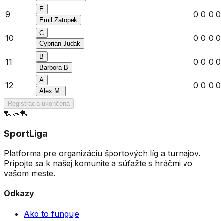
E
9
0
0
0
0
Emil Zatopek
C
10
0
0
0
0
Cyprian Judak
B
11
0
0
0
0
Barbora B
A
12
0
0
0
0
Alex M.
Registrácia ukončená
🏸
🎾
🏓
SportLiga
Platforma pre organizáciu športových líg a turnajov.
Pripojte sa k našej komunite a súťažte s hráčmi vo
vašom meste.
Odkazy
Ako to funguje