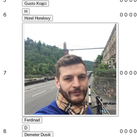
5
0
0
0
0
Gusto Krajci
H
6
0
0
0
0
Horel Horelovy
7
0
0
0
0
Ferdinad
D
8
0
0
0
0
Demeter Dusik