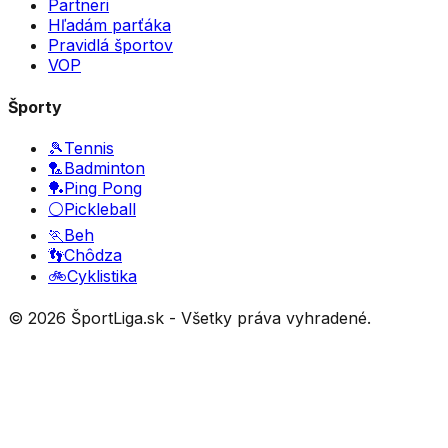
Partneri
Hľadám parťáka
Pravidlá športov
VOP
Športy
🎾
Tennis
🏸
Badminton
🏓
Ping Pong
⚪
Pickleball
🏃
Beh
👣
Chôdza
🚲
Cyklistika
©
2026
ŠportLiga.sk - Všetky práva vyhradené.