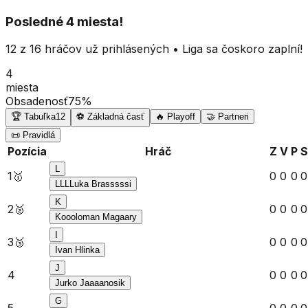
Posledné 4 miesta!
12
z
16
hráčov už prihlásených
• Liga sa čoskoro zaplní!
4
miesta
Obsadenosť
75
%
🏆 Tabuľka
12
⚽ Základná časť
🔥 Playoff
🤝 Partneri
📜 Pravidlá
Pozícia
Hráč
Z
V
P
S
L
1
🥇
0
0
0
0
LLLLuka Brasssssi
K
2
🥈
0
0
0
0
Koooloman Magaary
I
3
🥉
0
0
0
0
Ivan Hlinka
J
4
0
0
0
0
Jurko Jaaaanosik
G