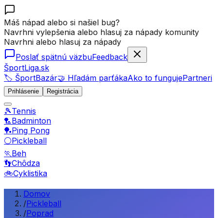
Máš nápad alebo si našiel bug?
Navrhni vylepšenia alebo hlasuj za nápady komunity
Navrhni alebo hlasuj za nápady
Poslať spätnú väzbu
Feedback
ŠportLiga.sk
🏷️ ŠportBazár
🤝 Hľadám parťáka
Ako to funguje
Partneri
Prihlásenie
Registrácia
🎾
Tennis
🏸
Badminton
🏓
Ping Pong
⚪
Pickleball
🏃
Beh
👣
Chôdza
🚲
Cyklistika
Domov
/
Pickleball
/
Poprad