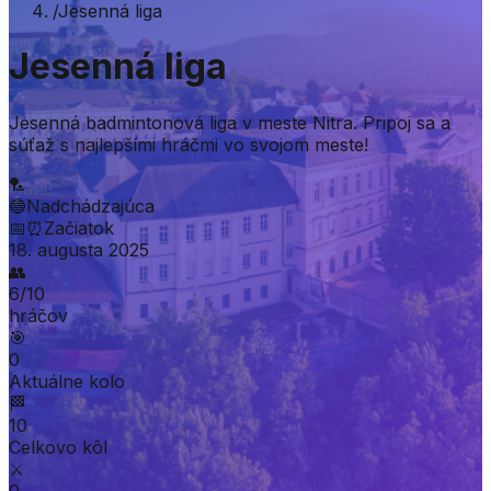
/
Jesenná liga
Jesenná liga
Jesenná badmintonová liga v meste Nitra. Pripoj sa a
súťaž s najlepšími hráčmi vo svojom meste!
🏸
🔵
Nadchádzajúca
📅
⏰
Začiatok
18. augusta 2025
👥
6
/
10
hráčov
🎯
0
Aktuálne kolo
🏁
10
Celkovo kôl
⚔️
0