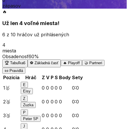
zápasov
🔥
Už len 4 voľné miesta!
6
z
10
hráčov už prihlásených
4
miesta
Obsadenosť
60
%
🏆 Tabuľka
6
⚽ Základná časť
🔥 Playoff
🤝 Partneri
📜 Pravidlá
Pozícia
Hráč
Z
V
P
S
Body
Sety
E
1
🥇
0
0
0
0
0
0
:
0
Eisy
Z
2
🥈
0
0
0
0
0
0
:
0
Zuzka
P
3
🥉
0
0
0
0
0
0
:
0
Peter SP
J