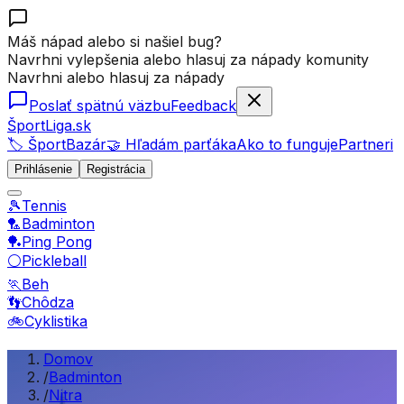
Máš nápad alebo si našiel bug?
Navrhni vylepšenia alebo hlasuj za nápady komunity
Navrhni alebo hlasuj za nápady
Poslať spätnú väzbu
Feedback
ŠportLiga.sk
🏷️ ŠportBazár
🤝 Hľadám parťáka
Ako to funguje
Partneri
Prihlásenie
Registrácia
🎾
Tennis
🏸
Badminton
🏓
Ping Pong
⚪
Pickleball
🏃
Beh
👣
Chôdza
🚲
Cyklistika
Domov
/
Badminton
/
Nitra