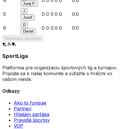
4
0
0
0
0
0
0
:
0
Juraj F.
J
5
0
0
0
0
0
0
:
0
Jozef
D
6
0
0
0
0
0
0
:
0
Daniel
Registrácia ukončená
🏸
🎾
🏓
SportLiga
Platforma pre organizáciu športových líg a turnajov.
Pripojte sa k našej komunite a súťažte s hráčmi vo
vašom meste.
Odkazy
Ako to funguje
Partneri
Hľadám parťáka
Pravidlá športov
VOP