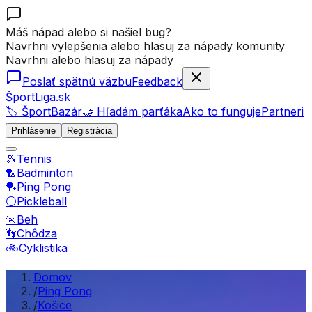
Máš nápad alebo si našiel bug?
Navrhni vylepšenia alebo hlasuj za nápady komunity
Navrhni alebo hlasuj za nápady
Poslať spätnú väzbu
Feedback
ŠportLiga.sk
🏷️ ŠportBazár
🤝 Hľadám parťáka
Ako to funguje
Partneri
Prihlásenie
Registrácia
🎾
Tennis
🏸
Badminton
🏓
Ping Pong
⚪
Pickleball
🏃
Beh
👣
Chôdza
🚲
Cyklistika
Domov
/
Ping Pong
/
Košice