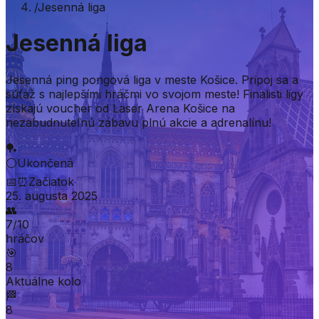
/
Jesenná liga
Jesenná liga
Jesenná ping pongová liga v meste Košice. Pripoj sa a
súťaž s najlepšími hráčmi vo svojom meste! Finalisti ligy
získajú voucher od Laser Arena Košice na
nezabudnuteľnú zábavu plnú akcie a adrenalínu!
🏓
⚪
Ukončená
📅
⏰
Začiatok
25. augusta 2025
👥
7
/
10
hráčov
🎯
8
Aktuálne kolo
🏁
8