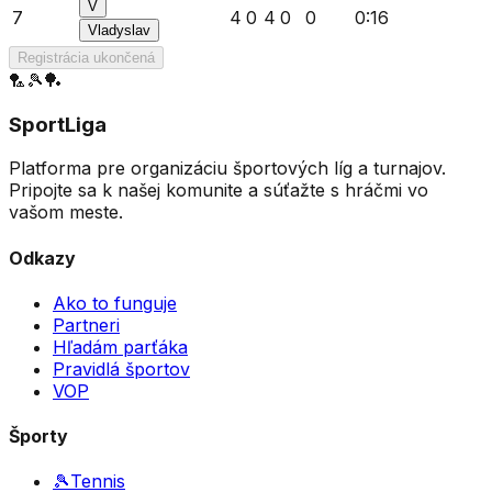
V
7
4
0
4
0
0
0
:
16
Vladyslav
Registrácia ukončená
🏸
🎾
🏓
SportLiga
Platforma pre organizáciu športových líg a turnajov.
Pripojte sa k našej komunite a súťažte s hráčmi vo
vašom meste.
Odkazy
Ako to funguje
Partneri
Hľadám parťáka
Pravidlá športov
VOP
Športy
🎾
Tennis