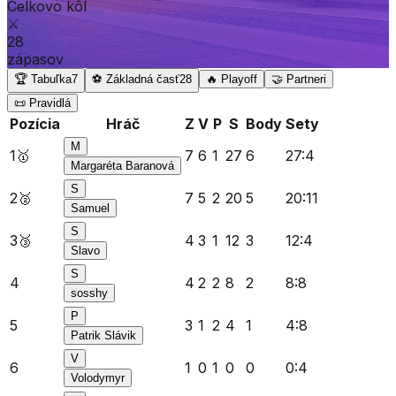
Celkovo kôl
⚔️
28
zápasov
🏆 Tabuľka
7
⚽ Základná časť
28
🔥 Playoff
🤝 Partneri
📜 Pravidlá
Pozícia
Hráč
Z
V
P
S
Body
Sety
M
1
🥇
7
6
1
27
6
27
:
4
Margaréta Baranová
S
2
🥈
7
5
2
20
5
20
:
11
Samuel
S
3
🥉
4
3
1
12
3
12
:
4
Slavo
S
4
4
2
2
8
2
8
:
8
sosshy
P
5
3
1
2
4
1
4
:
8
Patrik Slávik
V
6
1
0
1
0
0
0
:
4
Volodymyr