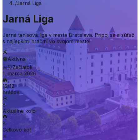
/
Jarná Liga
Jarná Liga
Jarná tenisová liga v meste Bratislava. Pripoj sa a súťaž
s najlepšími hráčmi vo svojom meste!
🎾
🟢
Aktívna
📅
⏰
Začiatok
1. marca 2026
👥
12
/
12
hráčov
🎯
8
Aktuálne kolo
🏁
8
Celkovo kôl
⚔️