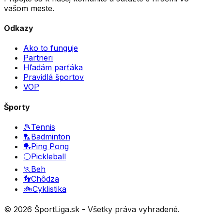
vašom meste.
Odkazy
Ako to funguje
Partneri
Hľadám parťáka
Pravidlá športov
VOP
Športy
🎾
Tennis
🏸
Badminton
🏓
Ping Pong
⚪
Pickleball
🏃
Beh
👣
Chôdza
🚲
Cyklistika
©
2026
ŠportLiga.sk - Všetky práva vyhradené.