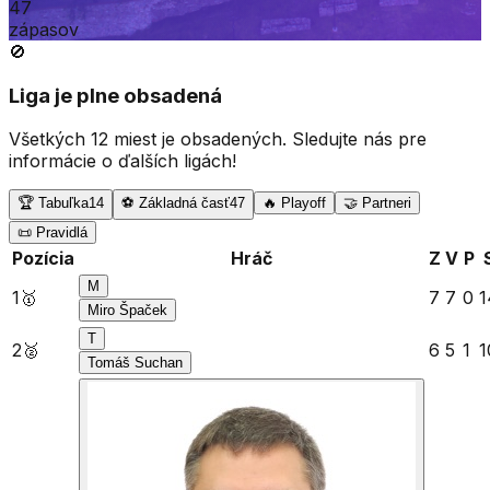
47
zápasov
🚫
Liga je plne obsadená
Všetkých
12
miest
je obsadených. Sledujte nás pre
informácie o ďalších ligách!
🏆 Tabuľka
14
⚽ Základná časť
47
🔥 Playoff
🤝 Partneri
📜 Pravidlá
Pozícia
Hráč
Z
V
P
M
1
🥇
7
7
0
1
Miro Špaček
T
2
🥈
6
5
1
1
Tomáš Suchan