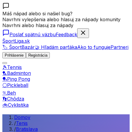
Máš nápad alebo si našiel bug?
Navrhni vylepšenia alebo hlasuj za nápady komunity
Navrhni alebo hlasuj za nápady
Poslať spätnú väzbu
Feedback
ŠportLiga.sk
🏷️ ŠportBazár
🤝 Hľadám parťáka
Ako to funguje
Partneri
Prihlásenie
Registrácia
🎾
Tennis
🏸
Badminton
🏓
Ping Pong
⚪
Pickleball
🏃
Beh
👣
Chôdza
🚲
Cyklistika
Domov
/
Tenis
/
Bratislava