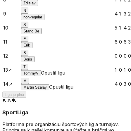
Zdislav
N
9
4
1
3
2
non-regular
S
10
5
1
4
2
Stano Be
E
11
6
0
6
3
Erik
B
12
0
0
0
0
Boris
T
13
↗️
1
0
1
0
Opustil ligu
TommyV
M
14
↗️
4
0
3
0
Opustil ligu
Martin Szalay
Liga je plná
🏸
🎾
🏓
SportLiga
Platforma pre organizáciu športových líg a turnajov.
Pripojte sa k našej komunite a súťažte s hráčmi vo