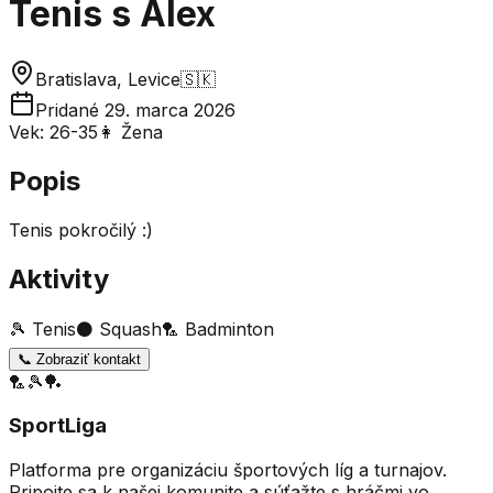
Tenis
s
Alex
Bratislava, Levice
🇸🇰
Pridané
29. marca 2026
Vek:
26-35
👩 Žena
Popis
Tenis pokročilý :)
Aktivity
🎾
Tenis
⚫
Squash
🏸
Badminton
📞 Zobraziť kontakt
🏸
🎾
🏓
SportLiga
Platforma pre organizáciu športových líg a turnajov.
Pripojte sa k našej komunite a súťažte s hráčmi vo