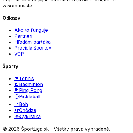
vašom meste.
Odkazy
Ako to funguje
Partneri
Hľadám parťáka
Pravidlá športov
VOP
Športy
🎾
Tennis
🏸
Badminton
🏓
Ping Pong
⚪
Pickleball
🏃
Beh
👣
Chôdza
🚲
Cyklistika
©
2026
ŠportLiga.sk - Všetky práva vyhradené.