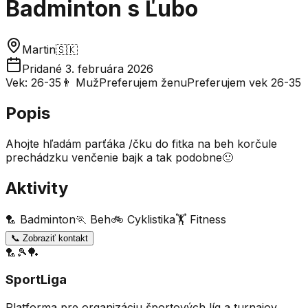
Badminton
s
Ľubo
Martin
🇸🇰
Pridané
3. februára 2026
Vek:
26-35
👨 Muž
Preferujem
ženu
Preferujem vek
26-35
Popis
Ahojte hľadám parťáka /čku do fitka na beh korčule
prechádzku venčenie bajk a tak podobne🙂
Aktivity
🏸
Badminton
🏃
Beh
🚲
Cyklistika
🏋️
Fitness
📞 Zobraziť kontakt
🏸
🎾
🏓
SportLiga
Platforma pre organizáciu športových líg a turnajov.