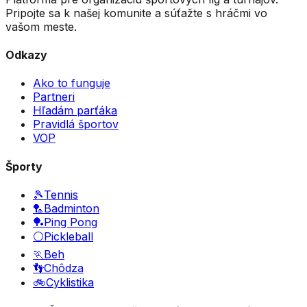
Pripojte sa k našej komunite a súťažte s hráčmi vo
vašom meste.
Odkazy
Ako to funguje
Partneri
Hľadám parťáka
Pravidlá športov
VOP
Športy
🎾
Tennis
🏸
Badminton
🏓
Ping Pong
⚪
Pickleball
🏃
Beh
👣
Chôdza
🚲
Cyklistika