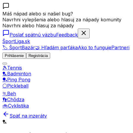
Máš nápad alebo si našiel bug?
Navrhni vylepšenia alebo hlasuj za nápady komunity
Navrhni alebo hlasuj za nápady
Poslať spätnú väzbu
Feedback
ŠportLiga.sk
🏷️ ŠportBazár
🤝 Hľadám parťáka
Ako to funguje
Partneri
Prihlásenie
Registrácia
🎾
Tennis
🏸
Badminton
🏓
Ping Pong
⚪
Pickleball
🏃
Beh
👣
Chôdza
🚲
Cyklistika
Späť na inzeráty
🏸